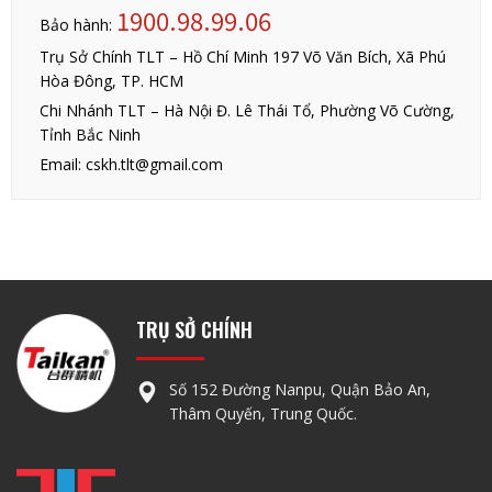
1900.98.99.06
Bảo hành:
Trụ Sở Chính TLT – Hồ Chí Minh 197 Võ Văn Bích, Xã Phú
Hòa Đông, TP. HCM
Chi Nhánh TLT – Hà Nội Đ. Lê Thái Tổ, Phường Võ Cường,
Tỉnh Bắc Ninh
Email: cskh.tlt@gmail.com
TRỤ SỞ CHÍNH
Số 152 Đường Nanpu, Quận Bảo An,
Thâm Quyến, Trung Quốc.