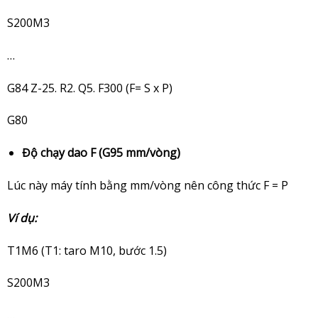
S200M3
…
G84 Z-25. R2. Q5. F300 (F= S x P)
G80
Độ chạy dao F (G95 mm/vòng)
Lúc này máy tính bằng mm/vòng nên công thức F = P
Ví dụ:
T1M6 (T1: taro M10, bước 1.5)
S200M3
…