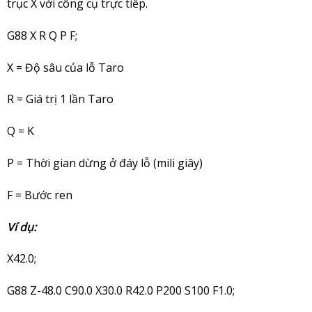
trục X với công cụ trực tiếp.
G88 X R Q P F;
X = Độ sâu của lỗ Taro
R = Giá trị 1 lần Taro
Q = K
P = Thời gian dừng ở đáy lỗ (mili giây)
F = Bước ren
Ví dụ:
X42.0;
G88 Z-48.0 C90.0 X30.0 R42.0 P200 S100 F1.0;