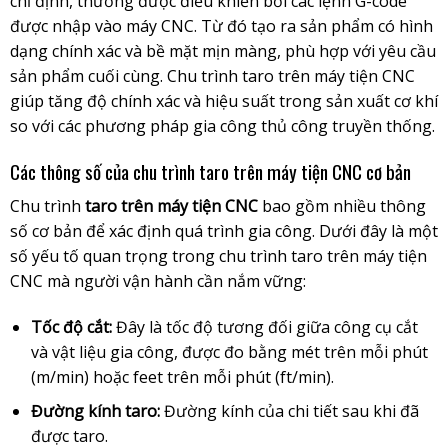
chỉ định, thường được điều khiển bởi các lệnh G-code
được nhập vào máy CNC. Từ đó tạo ra sản phẩm có hình
dạng chính xác và bề mặt mịn màng, phù hợp với yêu cầu
sản phẩm cuối cùng.
Chu trình taro trên máy tiện CNC
giúp tăng độ chính xác và hiệu suất trong sản xuất cơ khí
so với các phương pháp gia công thủ công truyền thống.
Các thông số của chu trình taro trên máy tiện CNC cơ bản
Chu trình
taro trên máy tiện CNC
bao gồm nhiều thông
số cơ bản để xác định quá trình gia công. Dưới đây là một
số yếu tố quan trọng trong chu trình taro trên máy tiện
CNC mà người vận hành cần nắm vững:
Tốc độ cắt:
Đây là tốc độ tương đối giữa công cụ cắt
và vật liệu gia công, được đo bằng mét trên mỗi phút
(m/min) hoặc feet trên mỗi phút (ft/min).
Đường kính taro:
Đường kính của chi tiết sau khi đã
được taro.