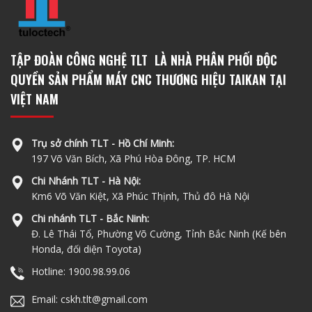
TẬP ĐOÀN CÔNG NGHỆ TLT LÀ NHÀ PHÂN PHỐI ĐỘC
QUYỀN SẢN PHẨM MÁY CNC THƯƠNG HIỆU TAIKAN TẠI
VIỆT NAM
Trụ sở chính TLT - Hồ Chí Minh:
197 Võ Văn Bích, Xã Phú Hòa Đông, TP. HCM
Chi Nhánh TLT - Hà Nội:
Km6 Võ Văn Kiệt, Xã Phúc Thịnh, Thủ đô Hà Nội
Chi nhánh TLT - Bắc Ninh:
Đ. Lê Thái Tổ, Phường Võ Cường, Tỉnh Bắc Ninh (Kế bên
Honda, đối diện Toyota)
Hotline: 1900.98.99.06
Email: cskh.tlt@gmail.com