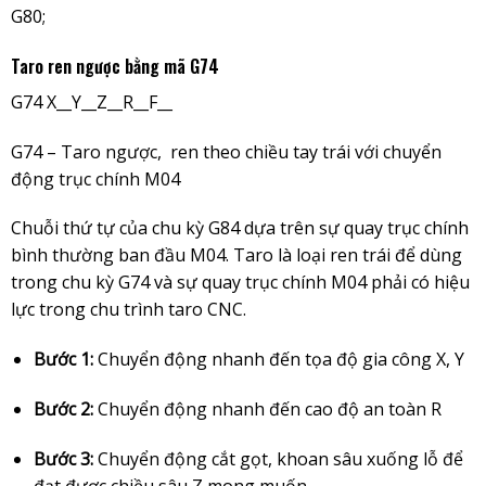
G80;
Taro ren ngược bằng mã G74
G74 X__Y__Z__R__F__
G74 – Taro ngược, ren theo chiều tay trái với chuyển
động trục chính M04
Chuỗi thứ tự của chu kỳ G84 dựa trên sự quay trục chính
bình thường ban đầu M04. Taro là loại ren trái để dùng
trong chu kỳ G74 và sự quay trục chính M04 phải có hiệu
lực trong chu trình taro CNC.
Bước 1:
Chuyển động nhanh đến tọa độ gia công X, Y
Bước 2:
Chuyển động nhanh đến cao độ an toàn R
Bước 3:
Chuyển động cắt gọt, khoan sâu xuống lỗ để
đạt được chiều sâu Z mong muốn