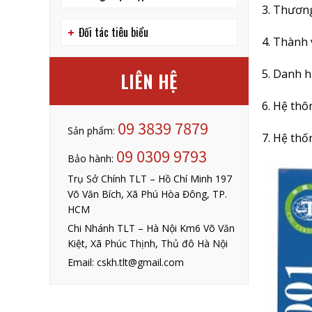
3. Thươn
Đối tác tiêu biểu
4. Thành
5. Danh h
LIÊN HỆ
6. Hệ thô
09 3839 7879
Sản phẩm:
7. Hệ thố
09 0309 9793
Bảo hành:
Trụ Sở Chính TLT – Hồ Chí Minh 197
Võ Văn Bích, Xã Phú Hòa Đông, TP.
HCM
Chi Nhánh TLT – Hà Nội Km6 Võ Văn
Kiệt, Xã Phúc Thịnh, Thủ đô Hà Nội
Email: cskh.tlt@gmail.com