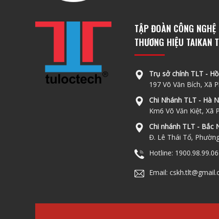
TẬP ĐOÀN CÔNG NGHỆ 
THƯƠNG HIỆU TAIKAN T
Trụ sở chính TLT - Hồ
197 Võ Văn Bích, Xã
Chi Nhánh TLT - Hà N
Km6 Võ Văn Kiệt, Xã 
Chi nhánh TLT - Bắc N
Đ. Lê Thái Tổ, Phườn
Hotline: 1900.98.99.06
Email: cskh.tlt@gmail