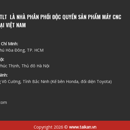
TLT LÀ NHÀ PHÂN PHỐI ĐỘC QUYỀN SẢN PHẨM MÁY CNC
ẠI VIỆT NAM
 Chí Minh:
 Phú Hòa Đông, TP. HCM
ội:
Phúc Thịnh, Thủ đô Hà Nội
inh:
g Võ Cường, Tỉnh Bắc Ninh (Kế bên Honda, đối diện Toyota)
.com
Copyright 2026 ©
www.taikan.vn