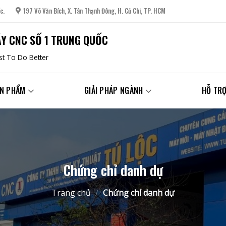
c.
197 Võ Văn Bích, X. Tân Thạnh Đông, H. Củ Chi, TP. HCM
Y CNC SỐ 1 TRUNG QUỐC
t To Do Better
N PHẨM
GIẢI PHÁP NGÀNH
HỖ TRỢ
Chứng chỉ danh dự
Trang chủ
/
Chứng chỉ danh dự