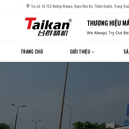
Skip
Trụ sở: Số 152 Đường Nanpu, Quận Bảo An, Thâm Quyến, Trung Quố
to
content
THƯƠNG HIỆU MÁ
We Always Try Our Bes
TRANG CHỦ
GIỚI THIỆU
SẢ