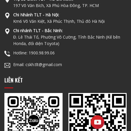
197 Võ Văn Bích, Xã Phú Hòa Đông, TP. HCM
Chi Nhánh TLT - Hà Nội:
Km6 Võ Văn Kiệt, Xã Phúc Thịnh, Thủ đô Hà Nội
Chi nhánh TLT - Bắc Ninh:
Đ. Lê Thái Tổ, Phường Võ Cường, Tỉnh Bắc Ninh (Kế bên
Honda, đối diện Toyota)
Hotline: 1900.98.99.06
Email: cskh.tlt@gmail.com
LIÊN KẾT