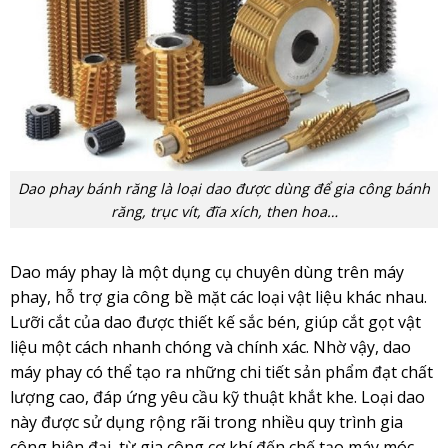
Dao phay bánh răng là loại dao được dùng để gia công bánh
răng, trục vít, đĩa xích, then hoa…
Dao máy phay là một dụng cụ chuyên dùng trên máy
phay, hỗ trợ gia công bề mặt các loại vật liệu khác nhau.
Lưỡi cắt của dao được thiết kế sắc bén, giúp cắt gọt vật
liệu một cách nhanh chóng và chính xác. Nhờ vậy, dao
máy phay có thể tạo ra những chi tiết sản phẩm đạt chất
lượng cao, đáp ứng yêu cầu kỹ thuật khắt khe. Loại dao
này được sử dụng rộng rãi trong nhiều quy trình gia
công hiện đại, từ gia công cơ khí đến chế tạo máy móc