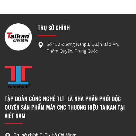
TRỤ SỞ CHÍNH
Số 152 Đường Nanpu, Quận Bảo An,
Thâm Quyến, Trung Quốc.
TẬP ĐOÀN CÔNG NGHỆ TLT LÀ NHÀ PHÂN PHỐI ĐỘC
QUYỀN SẢN PHẨM MÁY CNC THƯƠNG HIỆU TAIKAN TẠI
VIỆT NAM
Trụ sở chính TLT - Hồ Chí Minh: