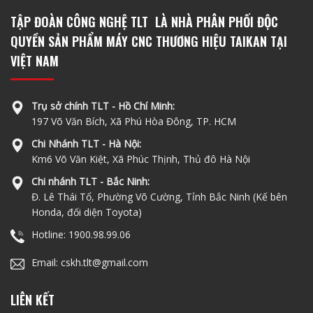
TẬP ĐOÀN CÔNG NGHỆ TLT LÀ NHÀ PHÂN PHỐI ĐỘC
QUYỀN SẢN PHẨM MÁY CNC THƯƠNG HIỆU TAIKAN TẠI
VIỆT NAM
Trụ sở chính TLT - Hồ Chí Minh:
197 Võ Văn Bích, Xã Phú Hòa Đông, TP. HCM
Chi Nhánh TLT - Hà Nội:
Km6 Võ Văn Kiệt, Xã Phúc Thịnh, Thủ đô Hà Nội
Chi nhánh TLT - Bắc Ninh:
Đ. Lê Thái Tổ, Phường Võ Cường, Tỉnh Bắc Ninh (Kế bên
Honda, đối diện Toyota)
Hotline: 1900.98.99.06
Email: cskh.tlt@gmail.com
LIÊN KẾT