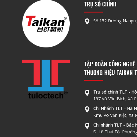
TRỤ SỞ CHÍNH
Số 152 Đường Nanpu,
TẬP ĐOÀN CÔNG NGHỆ 
THƯƠNG HIỆU TAIKAN T
Trụ sở chính TLT - Hồ
197 Võ Văn Bích, Xã
Chi Nhánh TLT - Hà N
Km6 Võ Văn Kiệt, Xã 
Chi nhánh TLT - Bắc N
Đ. Lê Thái Tổ, Phườn