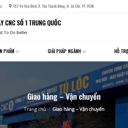
c.
197 Võ Văn Bích, X. Tân Thạnh Đông, H. Củ Chi, TP. HCM
Y CNC SỐ 1 TRUNG QUỐC
t To Do Better
N PHẨM
GIẢI PHÁP NGÀNH
HỖ TRỢ
Giao hàng – Vận chuyển
Trang chủ
/
Giao hàng – Vận chuyển