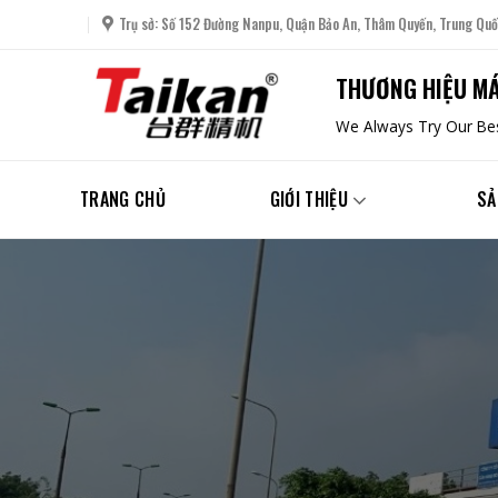
Skip
Trụ sở: Số 152 Đường Nanpu, Quận Bảo An, Thâm Quyến, Trung Quố
to
content
THƯƠNG HIỆU MÁ
We Always Try Our Bes
TRANG CHỦ
GIỚI THIỆU
SẢ