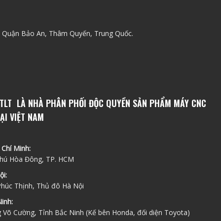
 Quận Bảo An, Thâm Quyến, Trung Quốc.
TLT LÀ NHÀ PHÂN PHỐI ĐỘC QUYỀN SẢN PHẨM MÁY CNC
ẠI VIỆT NAM
 Chí Minh:
 Phú Hòa Đông, TP. HCM
ội:
Phúc Thịnh, Thủ đô Hà Nội
inh:
g Võ Cường, Tỉnh Bắc Ninh (Kế bên Honda, đối diện Toyota)