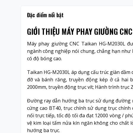
Đặc điểm nổi bật
GIỚI THIỆU MÁY PHAY GIƯỜNG CNC
Máy phay giường CNC Taikan HG-M2030L
đượ
ngành công nghiệp nói chung, chẳng hạn như k
có độ bóng cao.
Taikan HG-M2030L áp dụng cấu trúc giàn dầm d
đỡ và bánh răng, truyền động kép ở cả hai b
2000mm, truyền động trục vít; Hành trình trục 
Đường ray dẫn hướng ba trục sử dụng đường ra
cứng cao BT40, trục chính sử dụng trục chính
nối trực tiếp, tốc độ tối đa đạt 12000 vòng / ph
vệ kim loại tấm nửa kín ngăn không cho chất 
hướng ba trục.