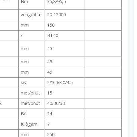
Nm
35,8/95,5
vòng/phút
20-12000
mm
150
/
BT40
mm
45
mm
45
mm
45
kw
2*3.0/3.0/4.5
mét/phút
15
Z
mét/phút
40/30/30
Bó
24
Kilôgam
7
mm
250