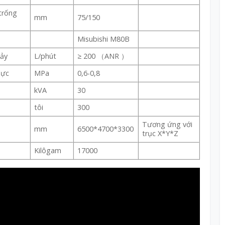
trống
mm
75/150
Misubishi M80B
ảy
L/phút
≥ 200 （ANR ）
lực
MPa
0,6-0,8
kVA
30
tôi
300
Tương ứng với
mm
6500*4700*3300
trục X*Y*Z
Kilôgam
17000