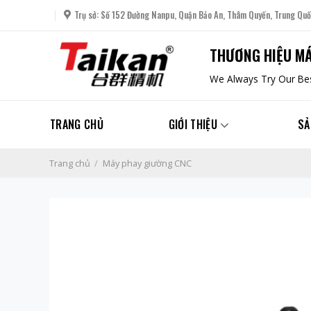
Skip
Trụ sở: Số 152 Đường Nanpu, Quận Bảo An, Thâm Quyến, Trung Quố
to
content
THƯƠNG HIỆU MÁ
We Always Try Our Bes
TRANG CHỦ
GIỚI THIỆU
SẢ
Trang chủ
/
Máy phay giường CNC