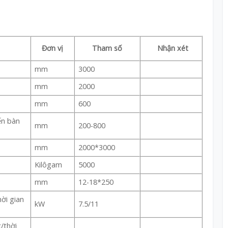
Đơn vị
Tham số
Nhận xét
mm
3000
mm
2000
mm
600
ến bàn
mm
200-800
mm
2000*3000
Kilôgam
5000
mm
12-18*250
ời gian
kW
7.5/11
/thời