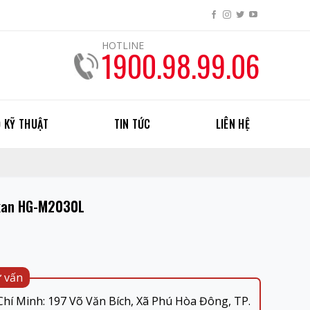
HOTLINE
1900.98.99.06
 KỸ THUẬT
TIN TỨC
LIÊN HỆ
ikan HG-M2030L
ư vấn
hí Minh: 197 Võ Văn Bích, Xã Phú Hòa Đông, TP.