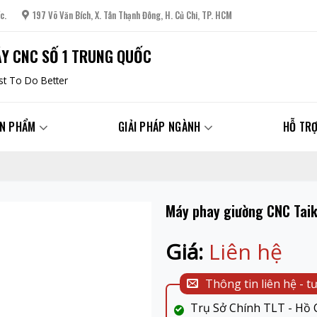
c.
197 Võ Văn Bích, X. Tân Thạnh Đông, H. Củ Chi, TP. HCM
Y CNC SỐ 1 TRUNG QUỐC
t To Do Better
N PHẨM
GIẢI PHÁP NGÀNH
HỖ TRỢ
Máy phay giường CNC Ta
Giá:
Liên hệ
Thông tin liên hệ - t
Trụ Sở Chính TLT - Hồ C