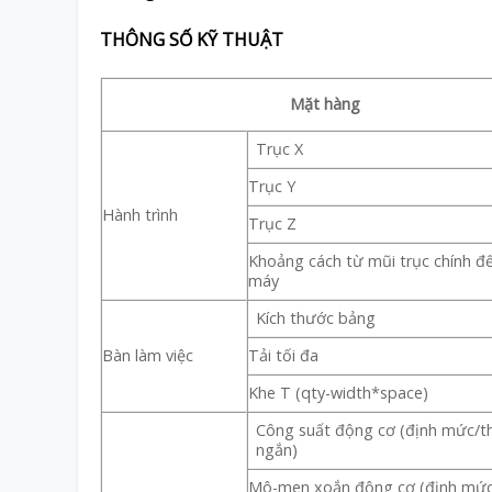
THÔNG SỐ KỸ THUẬT
Mặt hàng
Trục X
Trục Y
Hành trình
Trục Z
Khoảng cách từ mũi trục chính đ
máy
Kích thước bảng
Bàn làm việc
Tải tối đa
Khe T (qty-width*space)
Công suất động cơ (định mức/th
ngắn)
Mô-men xoắn động cơ (định mức