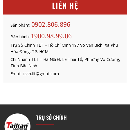
LIÊN HỆ
0902.806.896
Sản phẩm:
1900.98.99.06
Bảo hành:
Trụ Sở Chính TLT – Hồ Chí Minh 197 Võ Văn Bích, Xã Phú
Hòa Đông, TP. HCM
Chi Nhánh TLT – Hà Nội Đ. Lê Thái Tổ, Phường Võ Cường,
Tỉnh Bắc Ninh
Email: cskh.tlt@gmail.com
TRỤ SỞ CHÍNH