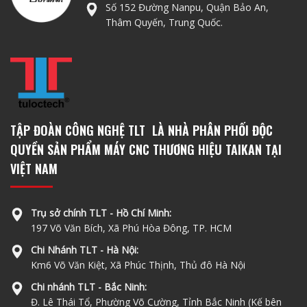
Số 152 Đường Nanpu, Quận Bảo An,
Thâm Quyến, Trung Quốc.
TẬP ĐOÀN CÔNG NGHỆ TLT LÀ NHÀ PHÂN PHỐI ĐỘC
QUYỀN SẢN PHẨM MÁY CNC THƯƠNG HIỆU TAIKAN TẠI
VIỆT NAM
Trụ sở chính TLT - Hồ Chí Minh:
197 Võ Văn Bích, Xã Phú Hòa Đông, TP. HCM
Chi Nhánh TLT - Hà Nội:
Km6 Võ Văn Kiệt, Xã Phúc Thịnh, Thủ đô Hà Nội
Chi nhánh TLT - Bắc Ninh:
Đ. Lê Thái Tổ, Phường Võ Cường, Tỉnh Bắc Ninh (Kế bên