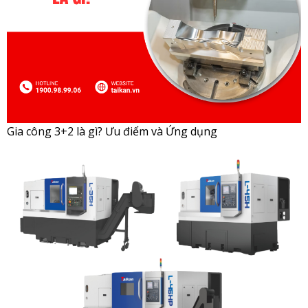
Gia công 3+2 là gì? Ưu điểm và Ứng dụng