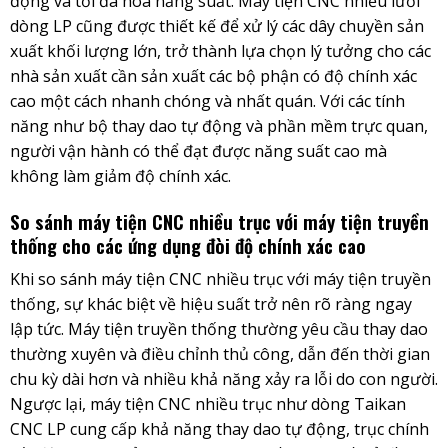
động và tối đa hóa năng suất. Máy tiện CNC nhiều lưỡi
dòng LP cũng được thiết kế để xử lý các dây chuyền sản
xuất khối lượng lớn, trở thành lựa chọn lý tưởng cho các
nhà sản xuất cần sản xuất các bộ phận có độ chính xác
cao một cách nhanh chóng và nhất quán. Với các tính
năng như bộ thay dao tự động và phần mềm trực quan,
người vận hành có thể đạt được năng suất cao mà
không làm giảm độ chính xác.
So sánh máy tiện CNC nhiều trục với máy tiện truyền
thống cho các ứng dụng đòi độ chính xác cao
Khi so sánh máy tiện CNC nhiều trục với máy tiện truyền
thống, sự khác biệt về hiệu suất trở nên rõ ràng ngay
lập tức. Máy tiện truyền thống thường yêu cầu thay dao
thường xuyên và điều chỉnh thủ công, dẫn đến thời gian
chu kỳ dài hơn và nhiều khả năng xảy ra lỗi do con người.
Ngược lại, máy tiện CNC nhiều trục như dòng Taikan
CNC LP cung cấp khả năng thay dao tự động, trục chính