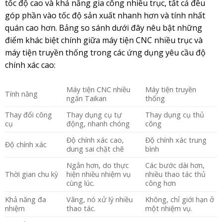
tốc độ cao và khả năng gia công nhiều trục, tất cả đều
góp phần vào tốc độ sản xuất nhanh hơn và tính nhất
quán cao hơn. Bảng so sánh dưới đây nêu bật những
điểm khác biệt chính giữa máy tiện CNC nhiều trục và
máy tiện truyền thống trong các ứng dụng yêu cầu độ
chính xác cao:
Máy tiện CNC nhiều
Máy tiện truyền
Tính năng
ngăn Taikan
thống
Thay đổi công
Thay dụng cụ tự
Thay dụng cụ thủ
cụ
động, nhanh chóng
công
Độ chính xác cao,
Độ chính xác trung
Độ chính xác
dung sai chặt chẽ
bình
Ngắn hơn, do thực
Các bước dài hơn,
Thời gian chu kỳ
hiện nhiều nhiệm vụ
nhiều thao tác thủ
cùng lúc.
công hơn
Khả năng đa
Vâng, nó xử lý nhiều
Không, chỉ giới hạn ở
nhiệm
thao tác.
một nhiệm vụ.