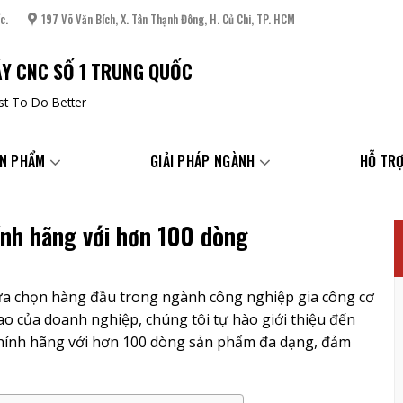
c.
197 Võ Văn Bích, X. Tân Thạnh Đông, H. Củ Chi, TP. HCM
Y CNC SỐ 1 TRUNG QUỐC
t To Do Better
N PHẨM
GIẢI PHÁP NGÀNH
HỖ TRỢ
ính hãng với hơn 100 dòng
ựa chọn hàng đầu trong ngành công nghiệp gia công cơ
o của doanh nghiệp, chúng tôi tự hào giới thiệu đến
hính hãng với hơn 100 dòng sản phẩm đa dạng, đảm