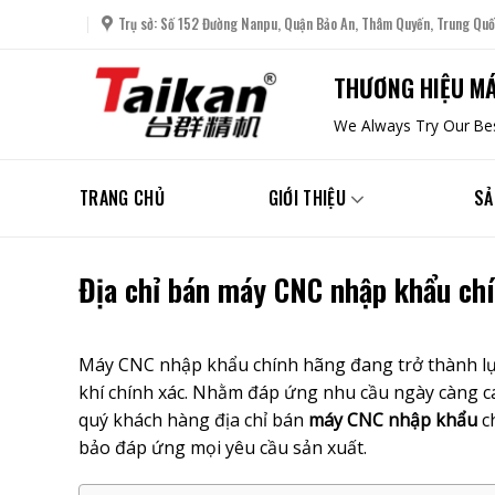
Skip
Trụ sở: Số 152 Đường Nanpu, Quận Bảo An, Thâm Quyến, Trung Quố
to
content
THƯƠNG HIỆU MÁ
We Always Try Our Bes
TRANG CHỦ
GIỚI THIỆU
SẢ
Địa chỉ bán máy CNC nhập khẩu ch
Máy CNC nhập khẩu
chính hãng đang trở thành l
khí chính xác. Nhằm đáp ứng nhu cầu ngày càng ca
quý khách hàng địa chỉ bán
máy CNC nhập khẩu
c
bảo đáp ứng mọi yêu cầu sản xuất.