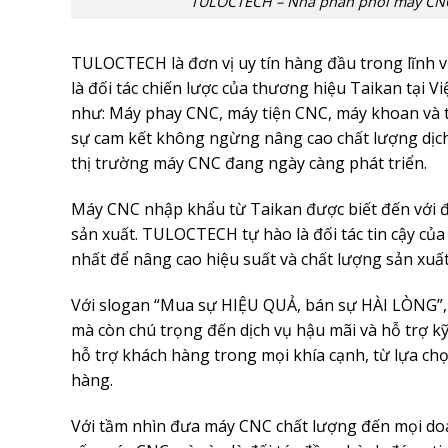
TULOCTECH – Nhà phân phối máy CNC 
TULOCTECH là đơn vị uy tín hàng đầu trong lĩnh 
là đối tác chiến lược của thương hiệu Taikan tại
như: Máy phay CNC, máy tiện CNC, máy khoan và t
sự cam kết không ngừng nâng cao chất lượng dịc
thị trường máy CNC đang ngày càng phát triển.
Máy CNC nhập khẩu từ Taikan được biết đến với độ 
sản xuất. TULOCTECH tự hào là đối tác tin cậy củ
nhất để nâng cao hiệu suất và chất lượng sản xuấ
Với slogan “Mua sự HIỆU QUẢ, bán sự HÀI LÒNG”
mà còn chú trọng đến dịch vụ hậu mãi và hỗ trợ k
hỗ trợ khách hàng trong mọi khía cạnh, từ lựa ch
hàng.
Với tầm nhìn đưa máy CNC chất lượng đến mọi do