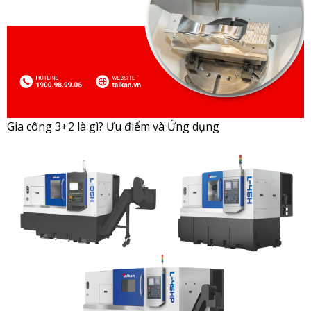
Gia công 3+2 là gì? Ưu điểm và Ứng dụng