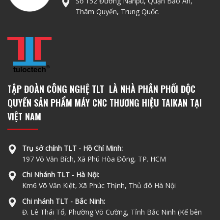
Số 152 Đường Nanpu, Quận Bảo An,
Thâm Quyến, Trung Quốc.
TẬP ĐOÀN CÔNG NGHỆ TLT LÀ NHÀ PHÂN PHỐI ĐỘC
QUYỀN SẢN PHẨM MÁY CNC THƯƠNG HIỆU TAIKAN TẠI
VIỆT NAM
Trụ sở chính TLT - Hồ Chí Minh:
197 Võ Văn Bích, Xã Phú Hòa Đông, TP. HCM
Chi Nhánh TLT - Hà Nội:
Km6 Võ Văn Kiệt, Xã Phúc Thịnh, Thủ đô Hà Nội
Chi nhánh TLT - Bắc Ninh:
Đ. Lê Thái Tổ, Phường Võ Cường, Tỉnh Bắc Ninh (Kế bên