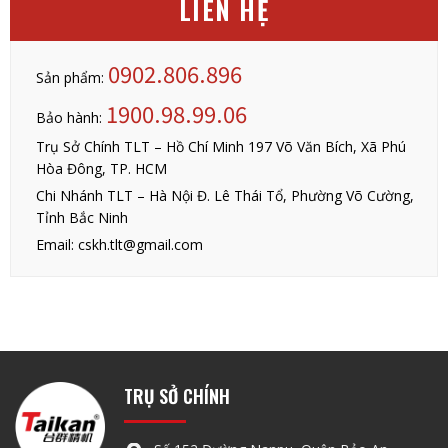
LIÊN HỆ
0902.806.896
Sản phẩm:
1900.98.99.06
Bảo hành:
Trụ Sở Chính TLT – Hồ Chí Minh 197 Võ Văn Bích, Xã Phú
Hòa Đông, TP. HCM
Chi Nhánh TLT – Hà Nội Đ. Lê Thái Tổ, Phường Võ Cường,
Tỉnh Bắc Ninh
Email: cskh.tlt@gmail.com
TRỤ SỞ CHÍNH