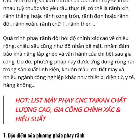
cầu. Hình dạng và kích thước của các rãnh này sẽ khác
nhau tuỳ thuộc vào yêu cầu thực tế, có thể là rãnh kín,
rãnh thẳng hoặc rãnh cong tròn, rãnh đơn hoặc rãnh
đôi, rãnh xoắn, rãnh chữ T, rãnh then…
Quá trình phay rãnh đòi hỏi độ chính xác cao về chiều
rộng, chiều sâu cũng như độ nhẵn bề mặt, nhằm đảm
bảo khả năng lắp ghép và vận hành của chi tiết sau gia
công. Do đó, phương pháp này được ứng dụng rộng rãi
trong sản xuất linh kiện, khuôn mẫu, chi tiết máy và
nhiều ngành công nghiệp khác như thiết bị điện tử, y tế,
hàng không…
HOT:
LIST MÁY PHAY CNC TAIKAN CHẤT
LƯỢNG CAO, GIA CÔNG CHÍNH XÁC &
HIỆU SUẤT
1. Đặc điểm của phương pháp phay rãnh