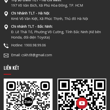
197 Võ Văn Bích, Xã Phú Hòa Đông, TP. HCM
Chi Nhánh TLT - Hà Nội:
Km6 Võ Văn Kiệt, Xã Phúc Thịnh, Thủ đô Hà Nội
Chi nhánh TLT - Bắc Ninh:
Đ. Lê Thái Tổ, Phường Võ Cường, Tỉnh Bắc Ninh (Kế bên
Honda, đối diện Toyota)
Hotline: 1900.98.99.06
Email: cskh.tlt@gmail.com
LIÊN KẾT