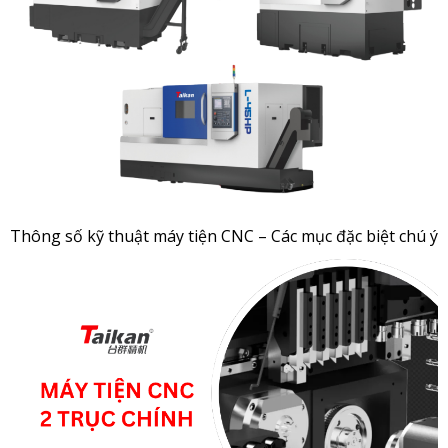
Thông số kỹ thuật máy tiện CNC – Các mục đặc biệt chú ý