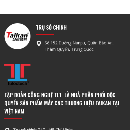
TRỤ SỞ CHÍNH
Số 152 Đường Nanpu, Quận Bảo An,
Thâm Quyến, Trung Quốc.
TẬP ĐOÀN CÔNG NGHỆ TLT LÀ NHÀ PHÂN PHỐI ĐỘC
QUYỀN SẢN PHẨM MÁY CNC THƯƠNG HIỆU TAIKAN TẠI
VIỆT NAM
Trụ sở chính TLT - Hồ Chí Minh: