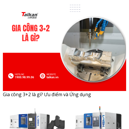
Gia công 3+2 là gì? Ưu điểm và Ứng dụng