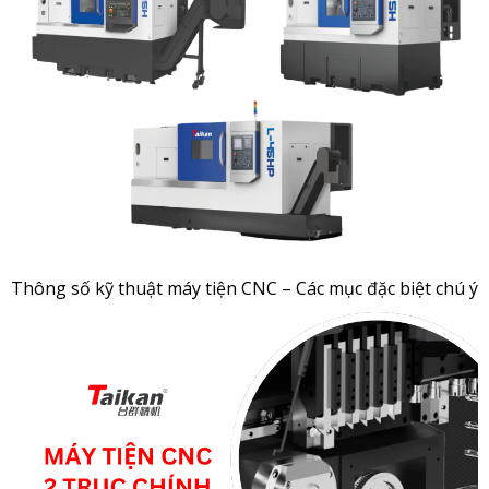
Thông số kỹ thuật máy tiện CNC – Các mục đặc biệt chú ý