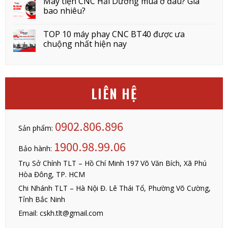
Máy tiện CNC Hải Dương mua ở đâu? Giá
bao nhiêu?
TOP 10 máy phay CNC BT40 được ưa
chuộng nhất hiện nay
LIÊN HỆ
0902.806.896
Sản phẩm:
1900.98.99.06
Bảo hành:
Trụ Sở Chính TLT – Hồ Chí Minh 197 Võ Văn Bích, Xã Phú
Hòa Đông, TP. HCM
Chi Nhánh TLT – Hà Nội Đ. Lê Thái Tổ, Phường Võ Cường,
Tỉnh Bắc Ninh
Email: cskh.tlt@gmail.com