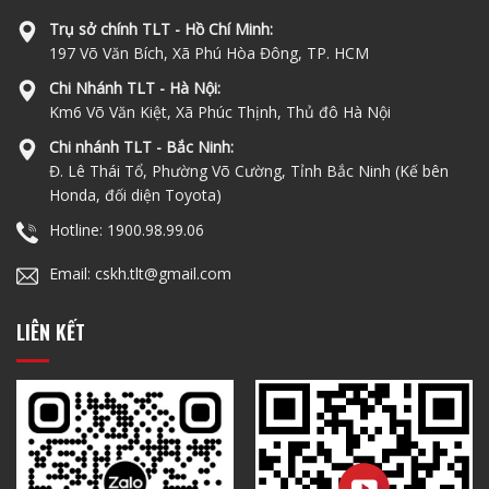
Trụ sở chính TLT - Hồ Chí Minh:
197 Võ Văn Bích, Xã Phú Hòa Đông, TP. HCM
Chi Nhánh TLT - Hà Nội:
Km6 Võ Văn Kiệt, Xã Phúc Thịnh, Thủ đô Hà Nội
Chi nhánh TLT - Bắc Ninh:
Đ. Lê Thái Tổ, Phường Võ Cường, Tỉnh Bắc Ninh (Kế bên
Honda, đối diện Toyota)
Hotline: 1900.98.99.06
Email: cskh.tlt@gmail.com
LIÊN KẾT