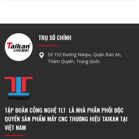
TRỤ SỞ CHÍNH
Số 152 Đường Nanpu, Quận Bảo An,
Thâm Quyến, Trung Quốc.
TẬP ĐOÀN CÔNG NGHỆ TLT LÀ NHÀ PHÂN PHỐI ĐỘC
QUYỀN SẢN PHẨM MÁY CNC THƯƠNG HIỆU TAIKAN TẠI
VIỆT NAM