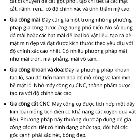
cắt di chuyển để cắt gọt phôi, tạo chi tiết là các mặt
cắt, rãnh, ren… có độ chính xác và tính thẩm mỹ cao.
Gia công mài
: Đây cũng là một trong những phương
pháp gia công được ứng dụng phổ biến. Nó sử dụng
đá mài hoặc các hạt mài để loại bỏ vật liệu, tạo ra bề
mặt mịn đẹp và đạt được kích thước theo yêu cầu với
độ chính xác cao nhất. Có nhiều phương pháp mài
như mài tròn, mài phẳng, mài vô tâm…
Gia công khoan và doa:
Đây là phương pháp khoan
tạo lỗ, sau đó tiến hành doa để mở rộng và làm mịn
bề mặt lỗ. Nhờ máy công cụ CNC, thành phẩm được
tạo ra với độ chính xác cao.
Gia công cắt CNC
: Máy công cụ được tích hợp một dây
kim loại mỏng tích điện có khả năng cắt xuyên qua vật
liệu. Phương pháp này thường được áp dụng để gia
công các chi tiết có hình dạng phức tạp, đòi hỏi các
góc cạnh phải sắc nét, bóng đẹp.