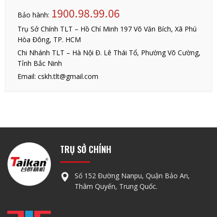
1900.98.99.06
Bảo hành:
Trụ Sở Chính TLT – Hồ Chí Minh 197 Võ Văn Bích, Xã Phú
Hòa Đông, TP. HCM
Chi Nhánh TLT – Hà Nội Đ. Lê Thái Tổ, Phường Võ Cường,
Tỉnh Bắc Ninh
Email: cskh.tlt@gmail.com
TRỤ SỞ CHÍNH
Số 152 Đường Nanpu, Quận Bảo An,
Thâm Quyến, Trung Quốc.