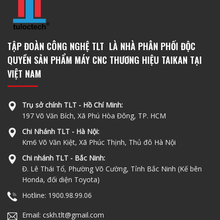
TẬP ĐOÀN CÔNG NGHỆ TLT LÀ NHÀ PHÂN PHỐI ĐỘC
QUYỀN SẢN PHẨM MÁY CNC THƯƠNG HIỆU TAIKAN TẠI
VIỆT NAM
Trụ sở chính TLT - Hồ Chí Minh:
197 Võ Văn Bích, Xã Phú Hòa Đông, TP. HCM
Chi Nhánh TLT - Hà Nội:
Km6 Võ Văn Kiệt, Xã Phúc Thịnh, Thủ đô Hà Nội
Chi nhánh TLT - Bắc Ninh:
Đ. Lê Thái Tổ, Phường Võ Cường, Tỉnh Bắc Ninh (Kế bên
Honda, đối diện Toyota)
Hotline: 1900.98.99.06
Email: cskh.tlt@gmail.com