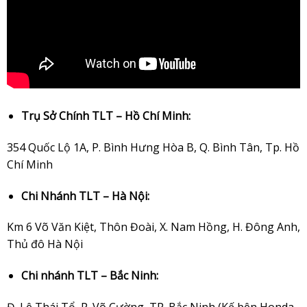
Trụ Sở Chính TLT – Hồ Chí Minh:
354 Quốc Lộ 1A, P. Bình Hưng Hòa B, Q. Bình Tân, Tp. Hồ
Chí Minh
Chi Nhánh TLT – Hà Nội:
Km 6 Võ Văn Kiệt, Thôn Đoài, X. Nam Hồng, H. Đông Anh,
Thủ đô Hà Nội
Chi nhánh TLT – Bắc Ninh:
Đ. Lê Thái Tổ, P. Võ Cường, TP. Bắc Ninh (Kế bên Honda,