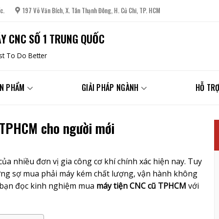
c.
197 Võ Văn Bích, X. Tân Thạnh Đông, H. Củ Chi, TP. HCM
Y CNC SỐ 1 TRUNG QUỐC
t To Do Better
N PHẨM
GIẢI PHÁP NGÀNH
HỖ TRỢ
 TPHCM cho người mới
ủa nhiều đơn vị gia công cơ khí chính xác hiện nay. Tuy
ờng sợ mua phải máy kém chất lượng, vận hành không
ến bạn đọc kinh nghiệm mua
máy tiện CNC cũ TPHCM
với