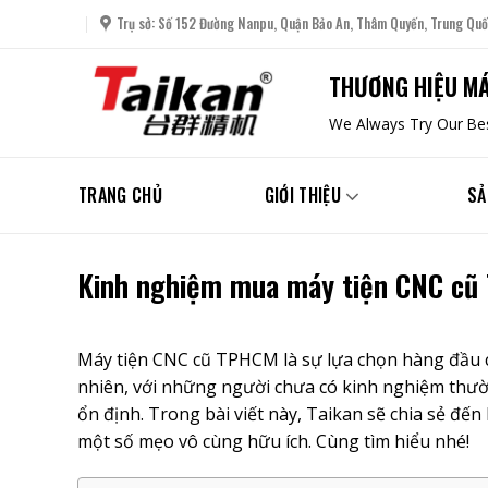
Skip
Trụ sở: Số 152 Đường Nanpu, Quận Bảo An, Thâm Quyến, Trung Quố
to
content
THƯƠNG HIỆU MÁ
We Always Try Our Bes
TRANG CHỦ
GIỚI THIỆU
SẢ
Kinh nghiệm mua máy tiện CNC cũ
Máy tiện CNC cũ TPHCM
là sự lựa chọn hàng đầu c
nhiên, với những người chưa có kinh nghiệm thư
ổn định. Trong bài viết này, Taikan sẽ chia sẻ đ
một số mẹo vô cùng hữu ích. Cùng tìm hiểu nhé!