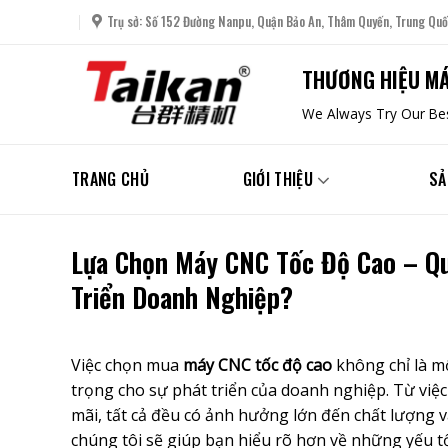
Skip
Trụ sở: Số 152 Đường Nanpu, Quận Bảo An, Thâm Quyến, Trung Quố
to
content
THƯƠNG HIỆU MÁ
We Always Try Our Bes
TRANG CHỦ
GIỚI THIỆU
SẢ
Lựa Chọn Máy CNC Tốc Độ Cao – Qu
Triển Doanh Nghiệp?
Việc chọn mua
máy CNC tốc độ cao
không chỉ là mộ
trọng cho sự phát triển của doanh nghiệp. Từ việ
mãi, tất cả đều có ảnh hưởng lớn đến chất lượng và
chúng tôi sẽ giúp bạn hiểu rõ hơn về những yếu tố