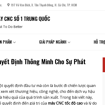
c.
197 Võ Văn Bích, X. Tân Thạnh Đông, H. Củ Chi, TP. HCM
Y CNC SỐ 1 TRUNG QUỐC
t To Do Better
N PHẨM
GIẢI PHÁP NGÀNH
HỖ TRỢ
yết Định Thông Minh Cho Sự Phát
t quyết định đầu tư mà còn là bước đi chiến lược quan
c xem xét thương hiệu, công nghệ, cho đến dịch vụ hậu
 hiệu quả của quá trình sản xuất. Trong bài viết này,
 quyết định đến giá trị của
máy CNC tốc độ cao
và lý do