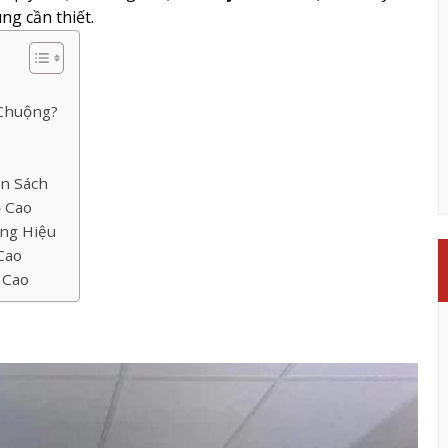
ng cần thiết.
 Chuộng?
n Sách
 Cao
ng Hiệu
Cao
 Cao