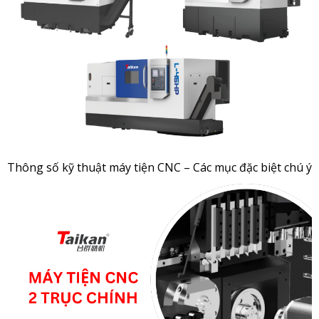
Thông số kỹ thuật máy tiện CNC – Các mục đặc biệt chú ý