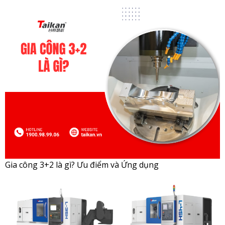
Gia công 3+2 là gì? Ưu điểm và Ứng dụng