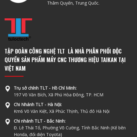
Thâm Quyến, Trung Quốc.
TẬP ĐOÀN CÔNG NGHỆ TLT LÀ NHÀ PHÂN PHỐI ĐỘC
QUYỀN SẢN PHẨM MÁY CNC THƯƠNG HIỆU TAIKAN TẠI
VIỆT NAM
Trụ sở chính TLT - Hồ Chí Minh:
197 Võ Văn Bích, Xã Phú Hòa Đông, TP. HCM
Chi Nhánh TLT - Hà Nội:
Km6 Võ Văn Kiệt, Xã Phúc Thịnh, Thủ đô Hà Nội
Chi nhánh TLT - Bắc Ninh:
Đ. Lê Thái Tổ, Phường Võ Cường, Tỉnh Bắc Ninh (Kế bên
Honda, đối diện Toyota)