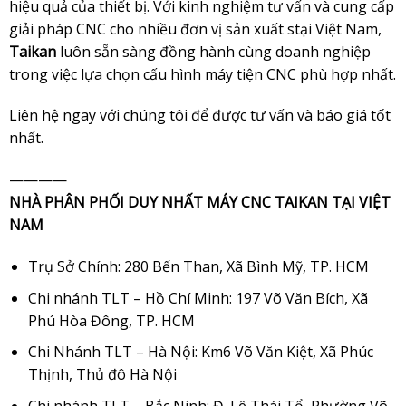
hiệu quả của thiết bị. Với kinh nghiệm tư vấn và cung cấp
giải pháp CNC cho nhiều đơn vị sản xuất stại Việt Nam,
Taikan
luôn sẵn sàng đồng hành cùng doanh nghiệp
trong việc lựa chọn cấu hình máy tiện CNC phù hợp nhất.
Liên hệ ngay với chúng tôi để được tư vấn và báo giá tốt
nhất.
————
NHÀ PHÂN PHỐI DUY NHẤT MÁY CNC TAIKAN TẠI VIỆT
NAM
Trụ Sở Chính: 280 Bến Than, Xã Bình Mỹ, TP. HCM
Chi nhánh TLT – Hồ Chí Minh: 197 Võ Văn Bích, Xã
Phú Hòa Đông, TP. HCM
Chi Nhánh TLT – Hà Nội: Km6 Võ Văn Kiệt, Xã Phúc
Thịnh, Thủ đô Hà Nội
Chi nhánh TLT – Bắc Ninh: Đ. Lê Thái Tổ, Phường Võ