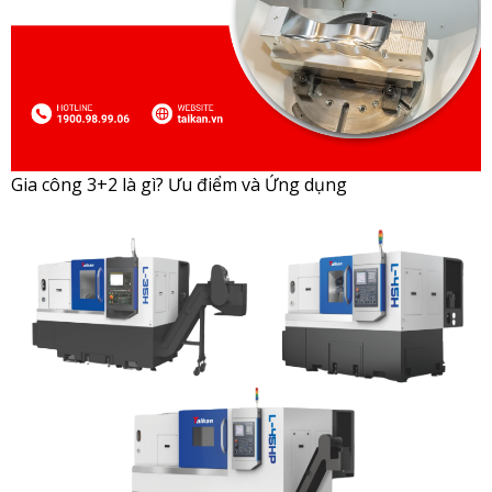
Gia công 3+2 là gì? Ưu điểm và Ứng dụng