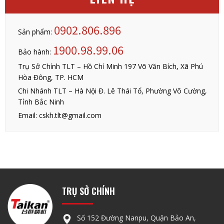
0902.806.896
Sản phẩm:
1900.98.99.06
Bảo hành:
Trụ Sở Chính TLT – Hồ Chí Minh 197 Võ Văn Bích, Xã Phú
Hòa Đông, TP. HCM
Chi Nhánh TLT – Hà Nội Đ. Lê Thái Tổ, Phường Võ Cường,
Tỉnh Bắc Ninh
Email: cskh.tlt@gmail.com
TRỤ SỞ CHÍNH
Số 152 Đường Nanpu, Quận Bảo An,