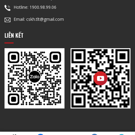
Hotline: 1900.98.99.06
Email: cskh.tlt@gmail.com
LIÊN KẾT