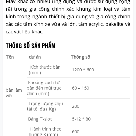
Máy khắc có nhiều ứng dụng và được sử dụng rộng
rãi trong gia công chính xác khung kim loại và tấm
kính trong ngành thiết bị gia dụng và gia công chính
xác các tấm kính xe vừa và lớn, tấm acrylic, bakelite và
các vật liệu khác.
THÔNG SỐ SẢN PHẨM
Tên
dự án
Thông số
Kích thước bàn
1200 * 600
(mm )
Khoảng cách từ
bàn đến mũi trục
60 – 150
bàn làm
chính (mm)
việc
Trọng lượng chịu
200
tải tối đa ( Kg)
Bảng T-slot
5-12 * 80
Hành trình theo
600
hướng X (mm)