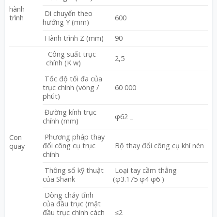
hành
Di chuyển theo
trình
600
hướng Y (mm)
Hành trình Z (mm)
90
Công suất trục
2,5
chính (K w)
Tốc độ tối đa của
trục chính (vòng /
60 000
phút)
Đường kính trục
φ62 _
chính (mm)
Phương pháp thay
Con
đổi công cụ trục
Bộ thay đổi công cụ khí nén
quay
chính
Thông số kỹ thuật
Loại tay cầm thẳng
của Shank
(φ3.175 φ4 φ6 )
Dòng chảy tĩnh
của đầu trục (mặt
đầu trục chính cách
≤2