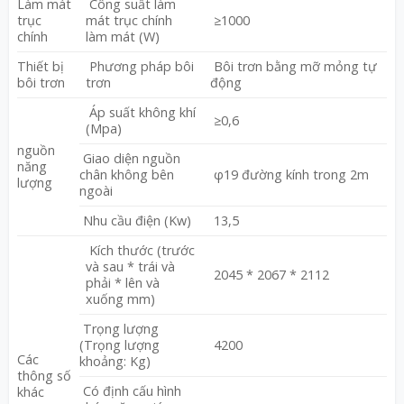
Làm mát
Công suất làm
trục
mát trục chính
≥1000
chính
làm mát (W)
Thiết bị
Phương pháp bôi
Bôi trơn bằng mỡ mỏng tự
bôi trơn
trơn
động
Áp suất không khí
≥0,6
(Mpa)
nguồn
Giao diện nguồn
năng
chân không bên
φ19 đường kính trong 2m
lượng
ngoài
Nhu cầu điện (Kw)
13,5
Kích thước (trước
và sau * trái và
2045 * 2067 * 2112
phải * lên và
xuống mm)
Trọng lượng
(Trọng lượng
4200
Các
khoảng: Kg)
thông số
Có định cấu hình
khác