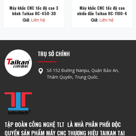
Máy khắc CNC tốc độ cao 3
Máy khắc CNC tốc độ cao
kênh Taikan HC-450-3D
nhiều đầu Taikan HC-1100-4
Giá:
Liên hệ
Giá:
Liên hệ
TRỤ SỞ CHÍNH
Số 152 Đường Nanpu, Quận Bảo An,
Thâm Quyến, Trung Quốc.
TẬP ĐOÀN CÔNG NGHỆ TLT LÀ NHÀ PHÂN PHỐI ĐỘC
QUYỀN SẢN PHẨM MÁY CNC THƯƠNG HIỆU TAIKAN TẠI