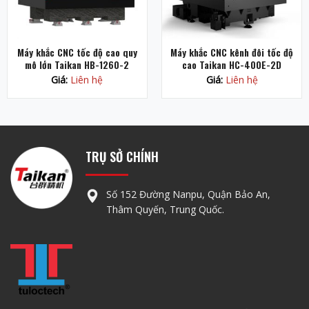
Máy khắc CNC tốc độ cao quy
Máy khắc CNC kênh đôi tốc độ
mô lớn Taikan HB-1260-2
cao Taikan HC-400E-2D
Giá:
Liên hệ
Giá:
Liên hệ
TRỤ SỞ CHÍNH
Số 152 Đường Nanpu, Quận Bảo An,
Thâm Quyến, Trung Quốc.