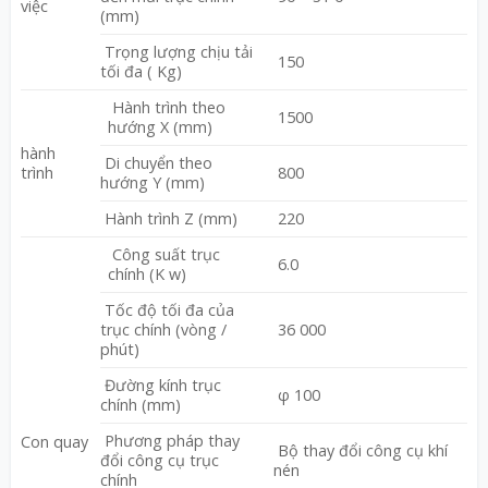
việc
(mm)
Trọng lượng chịu tải
150
tối đa ( Kg)
Hành trình theo
1500
hướng X (mm)
hành
Di chuyển theo
trình
800
hướng Y (mm)
Hành trình Z (mm)
220
Công suất trục
6.0
chính (K w)
Tốc độ tối đa của
trục chính (vòng /
36 000
phút)
Đường kính trục
φ 100
chính (mm)
Phương pháp thay
Con quay
Bộ thay đổi công cụ khí
đổi công cụ trục
nén
chính