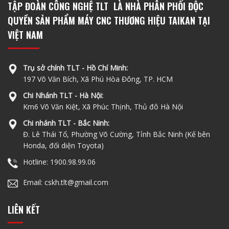
TẬP ĐOÀN CÔNG NGHỆ TLT LÀ NHÀ PHÂN PHỐI ĐỘC
QUYỀN SẢN PHẨM MÁY CNC THƯƠNG HIỆU TAIKAN TẠI
VIỆT NAM
Trụ sở chính TLT - Hồ Chí Minh:
197 Võ Văn Bích, Xã Phú Hòa Đông, TP. HCM
Chi Nhánh TLT - Hà Nội:
Km6 Võ Văn Kiệt, Xã Phúc Thịnh, Thủ đô Hà Nội
Chi nhánh TLT - Bắc Ninh:
Đ. Lê Thái Tổ, Phường Võ Cường, Tỉnh Bắc Ninh (Kế bên
Honda, đối diện Toyota)
Hotline: 1900.98.99.06
Email: cskh.tlt@gmail.com
LIÊN KẾT