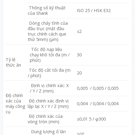
Thông số kỹ thuật
ISO 25 / HSK E32
của Shank
Dòng chảy tĩnh của
đầu trục (mặt đầu
≤2
trục chính cách que
thử 5mm) (μm)
Tốc độ nạp liệu
chạy khô tối đa (m /
30
Tỷ lệ
phút)
thức ăn
Tốc độ cắt tối đa (m
20
/ phút)
Định vị chính xác: X
0,005 / 0,005 / 0,005
/ Y / Z (mm)
Độ chính
xác của
Độ chính xác định vị
0,004 / 0,004 / 0,004
máy công
lặp lại: X / Y / Z (mm)
cụ
Độ chính xác của
≤0,01 5 / φ300
vòng tròn (mm)
Dung lượng ổ lăn
10T