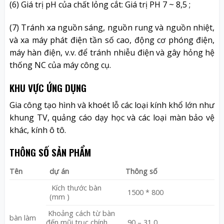
(6) Giá trị pH của chất lỏng cắt: Giá trị PH 7 ~ 8,5 ;
(7) Tránh xa nguồn sáng, nguồn rung và nguồn nhiệt,
và xa máy phát điện tần số cao, động cơ phóng điện,
máy hàn điện, v.v. để tránh nhiễu điện và gây hỏng hệ
thống NC của máy công cụ.
KHU VỰC ỨNG DỤNG
Gia công tạo hình và khoét lỗ các loại kính khổ lớn như
khung TV, quảng cáo dạy học và các loại màn bảo vệ
khác, kính ô tô.
THÔNG SỐ SẢN PHẨM
Tên
dự án
Thông số
Kích thước bàn
1500 * 800
(mm )
Khoảng cách từ bàn
bàn làm
đến mũi trục chính
90 – 31 0