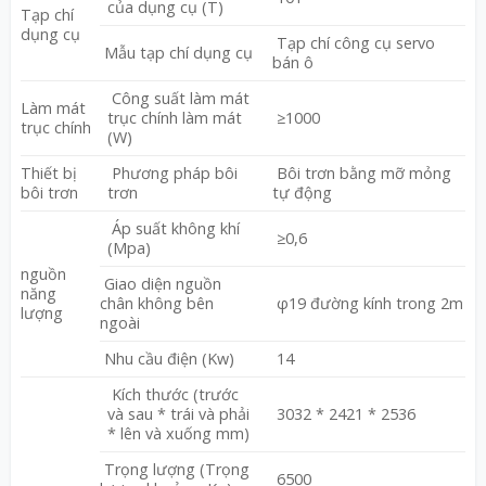
của dụng cụ (T)
Tạp chí
dụng cụ
Tạp chí công cụ servo
Mẫu tạp chí dụng cụ
bán ô
Công suất làm mát
Làm mát
trục chính làm mát
≥1000
trục chính
(W)
Thiết bị
Phương pháp bôi
Bôi trơn bằng mỡ mỏng
bôi trơn
trơn
tự động
Áp suất không khí
≥0,6
(Mpa)
nguồn
Giao diện nguồn
năng
chân không bên
φ19 đường kính trong 2m
lượng
ngoài
Nhu cầu điện (Kw)
14
Kích thước (trước
và sau * trái và phải
3032 * 2421 * 2536
* lên và xuống mm)
Trọng lượng (Trọng
6500