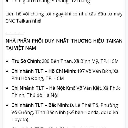
Thời gian 6 tháng, 9 tháng, 12 tháng
Liên hệ với chúng tôi ngay khi có nhu cầu đầu tư máy
CNC Taikan nhé!
————
NHÀ PHÂN PHỐI DUY NHẤT THƯƠNG HIỆU TAIKAN
TẠI VIỆT NAM
Trụ Sở Chính:
280 Bến Than, Xã Bình Mỹ, TP. HCM
Chi nhánh TLT – Hồ Chí Minh:
197 Võ Văn Bích, Xã
Phú Hòa Đông, TP. HCM
Chi Nhánh TLT – Hà Nội:
Km6 Võ Văn Kiệt, Xã Phúc
Thịnh, Thủ đô Hà Nội
Chi nhánh TLT – Bắc Ninh:
Đ. Lê Thái Tổ, Phường
Võ Cường, Tỉnh Bắc Ninh (Kế bên Honda, đối diện
Toyota)