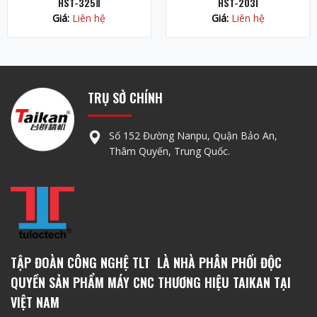
HST-325Ⅱ
HST-203I
Giá:
Liên hệ
Giá:
Liên hệ
TRỤ SỞ CHÍNH
Số 152 Đường Nanpu, Quận Bảo An,
Thâm Quyến, Trung Quốc.
TẬP ĐOÀN CÔNG NGHỆ TLT LÀ NHÀ PHÂN PHỐI ĐỘC
QUYỀN SẢN PHẨM MÁY CNC THƯƠNG HIỆU TAIKAN TẠI
VIỆT NAM