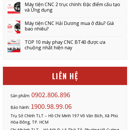
Máy tiện CNC 2 trục chính: Đặc điểm cấu tạo
và Ứng dụng
Máy tiện CNC Hải Dương mua ở đâu? Giá
bao nhiêu?
TOP 10 máy phay CNC BT40 được ưa
chuộng nhất hiện nay
LIÊN HỆ
0902.806.896
Sản phẩm:
1900.98.99.06
Bảo hành:
Trụ Sở Chính TLT – Hồ Chí Minh 197 Võ Văn Bích, Xã Phú
Hòa Đông, TP. HCM
Chi Nhánh TLT – Hà Nội Đ. Lê Thái Tổ, Phường Võ Cường,