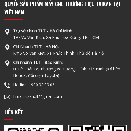
QUYỀN SẢN PHẨM MÁY CNC THƯƠNG HIỆU TAIKAN TẠI
VIỆT NAM
Trụ sở chính TLT - Hồ Chí Minh:
197 Võ Văn Bích, Xã Phú Hòa Đông, TP. HCM
Chi Nhánh TLT - Hà Nội:
Km6 Võ Văn Kiệt, Xã Phúc Thịnh, Thủ đô Hà Nội
Chi nhánh TLT - Bắc Ninh:
Đ. Lê Thái Tổ, Phường Võ Cường, Tỉnh Bắc Ninh (Kế bên
Honda, đối diện Toyota)
Hotline: 1900.98.99.06
Email: cskh.tlt@gmail.com
LIÊN KẾT