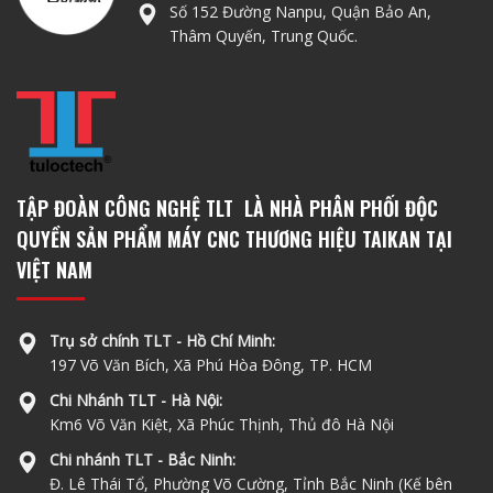
Số 152 Đường Nanpu, Quận Bảo An,
Thâm Quyến, Trung Quốc.
TẬP ĐOÀN CÔNG NGHỆ TLT LÀ NHÀ PHÂN PHỐI ĐỘC
QUYỀN SẢN PHẨM MÁY CNC THƯƠNG HIỆU TAIKAN TẠI
VIỆT NAM
Trụ sở chính TLT - Hồ Chí Minh:
197 Võ Văn Bích, Xã Phú Hòa Đông, TP. HCM
Chi Nhánh TLT - Hà Nội:
Km6 Võ Văn Kiệt, Xã Phúc Thịnh, Thủ đô Hà Nội
Chi nhánh TLT - Bắc Ninh:
Đ. Lê Thái Tổ, Phường Võ Cường, Tỉnh Bắc Ninh (Kế bên