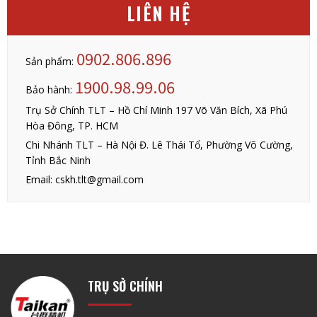
LIÊN HỆ
0902.806.896
Sản phẩm:
1900.98.99.06
Bảo hành:
Trụ Sở Chính TLT – Hồ Chí Minh 197 Võ Văn Bích, Xã Phú
Hòa Đông, TP. HCM
Chi Nhánh TLT – Hà Nội Đ. Lê Thái Tổ, Phường Võ Cường,
Tỉnh Bắc Ninh
Email: cskh.tlt@gmail.com
TRỤ SỞ CHÍNH