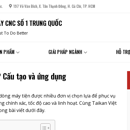
c.
197 Võ Văn Bích, X. Tân Thạnh Đông, H. Củ Chi, TP. HCM
Y CNC SỐ 1 TRUNG QUỐC
t To Do Better
N PHẨM
GIẢI PHÁP NGÀNH
HỖ TRỢ
 Cấu tạo và ứng dụng
dòng máy tiện được nhiều đơn vị chọn lựa để phục vụ
g chính xác, tốc độ cao và linh hoạt. Cùng Taikan Việt
ng bài viết dưới đây.