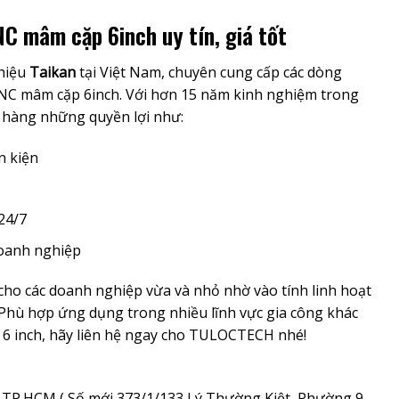
 mâm cặp 6inch uy tín, giá tốt
hiệu
Taikan
tại Việt Nam, chuyên cung cấp các dòng
CNC mâm cặp 6inch. Với hơn 15 năm kinh nghiệm trong
hàng những quyền lợi như:
n kiện
24/7
doanh nghiệp
cho các doanh nghiệp vừa và nhỏ nhờ vào tính linh hoạt
i. Phù hợp ứng dụng trong nhiều lĩnh vực gia công khác
6 inch, hãy liên hệ ngay cho TULOCTECH nhé!
 TP.HCM ( Số mới 373/1/133 Lý Thường Kiệt, Phường 9,