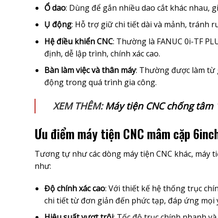
Ổ dao
: Dùng để gắn nhiều dao cắt khác nhau, g
Ụ động
: Hỗ trợ giữ chi tiết dài và mảnh, tránh r
Hệ điều khiển CNC
: Thường là FANUC 0i-TF PLUS
định, dễ lập trình, chính xác cao.
Bàn làm việc và thân máy
: Thường được làm từ 
động trong quá trình gia công.
XEM THÊM:
Máy tiện CNC chống tâm 1
Ưu điểm máy tiện CNC mâm cặp 6inc
Tương tự như các dòng máy tiện CNC khác, máy ti
như:
Độ chính xác cao
: Với thiết kế hệ thống trục ch
chi tiết từ đơn giản đến phức tạp, đáp ứng mọi 
Hiệu suất vượt trội
: Tốc độ trục chính nhanh v