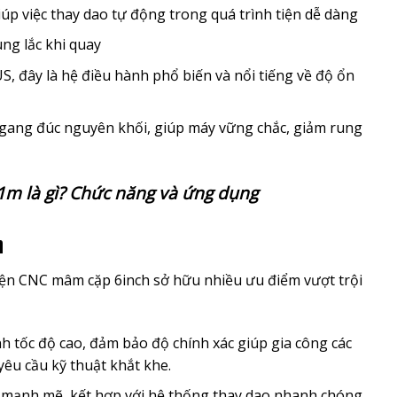
iúp việc thay dao tự động trong quá trình tiện dễ dàng
ung lắc khi quay
, đây là hệ điều hành phổ biến và nổi tiếng về độ ổn
gang đúc nguyên khối, giúp máy vững chắc, giảm rung
m là gì? Chức năng và ứng dụng
h
ện CNC mâm cặp 6inch sở hữu nhiều ưu điểm vượt trội
ính tốc độ cao, đảm bảo độ chính xác giúp gia công các
yêu cầu kỹ thuật khắt khe.
à mạnh mẽ, kết hợp với hệ thống thay dao nhanh chóng,