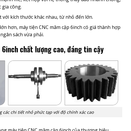
 gia công.
iết với kích thước khác nhau, từ nhỏ đến lớn.
lớn hơn, máy tiện CNC mâm cặp 6inch có giá thành hợp
 ngân sách vừa phải.
inch chất lượng cao, đáng tin cậy
 các chi tiết nhỏ phức tạp với độ chính xác cao
òng máy tiện CNC mâm cặp 6inch của thương hiệu