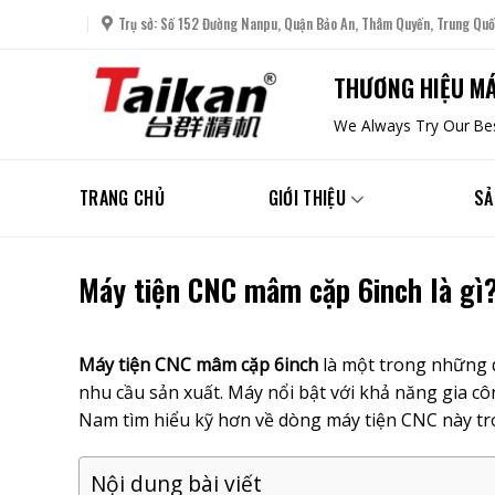
Skip
Trụ sở: Số 152 Đường Nanpu, Quận Bảo An, Thâm Quyến, Trung Quố
to
content
THƯƠNG HIỆU MÁ
We Always Try Our Bes
TRANG CHỦ
GIỚI THIỆU
SẢ
Máy tiện CNC mâm cặp 6inch là gì?
Máy tiện CNC mâm cặp 6inch
là một trong những 
nhu cầu sản xuất. Máy nổi bật với khả năng gia côn
Nam tìm hiểu kỹ hơn về dòng máy tiện CNC này tro
Nội dung bài viết