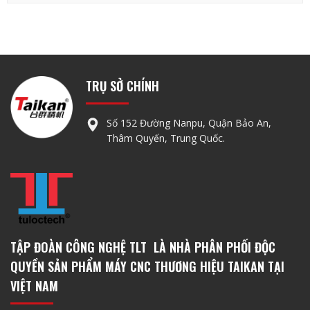
TRỤ SỞ CHÍNH
Số 152 Đường Nanpu, Quận Bảo An,
Thâm Quyến, Trung Quốc.
TẬP ĐOÀN CÔNG NGHỆ TLT LÀ NHÀ PHÂN PHỐI ĐỘC
QUYỀN SẢN PHẨM MÁY CNC THƯƠNG HIỆU TAIKAN TẠI
VIỆT NAM