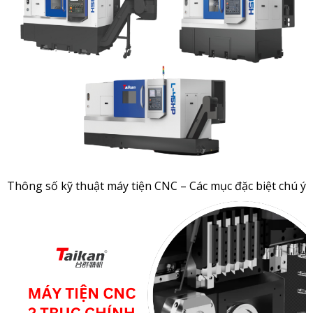
Thông số kỹ thuật máy tiện CNC – Các mục đặc biệt chú ý