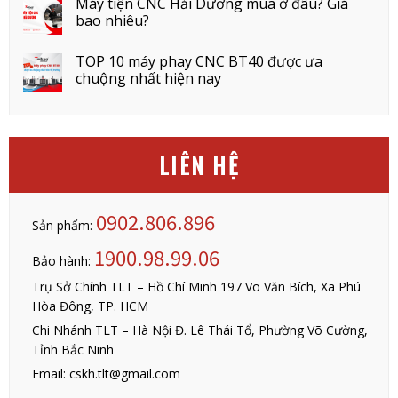
Máy tiện CNC Hải Dương mua ở đâu? Giá
bao nhiêu?
TOP 10 máy phay CNC BT40 được ưa
chuộng nhất hiện nay
LIÊN HỆ
0902.806.896
Sản phẩm:
1900.98.99.06
Bảo hành:
Trụ Sở Chính TLT – Hồ Chí Minh 197 Võ Văn Bích, Xã Phú
Hòa Đông, TP. HCM
Chi Nhánh TLT – Hà Nội Đ. Lê Thái Tổ, Phường Võ Cường,
Tỉnh Bắc Ninh
Email: cskh.tlt@gmail.com