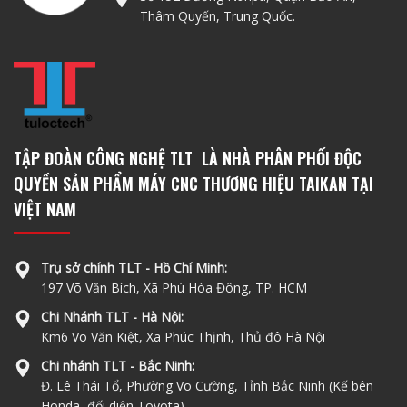
Thâm Quyến, Trung Quốc.
TẬP ĐOÀN CÔNG NGHỆ TLT LÀ NHÀ PHÂN PHỐI ĐỘC
QUYỀN SẢN PHẨM MÁY CNC THƯƠNG HIỆU TAIKAN TẠI
VIỆT NAM
Trụ sở chính TLT - Hồ Chí Minh:
197 Võ Văn Bích, Xã Phú Hòa Đông, TP. HCM
Chi Nhánh TLT - Hà Nội:
Km6 Võ Văn Kiệt, Xã Phúc Thịnh, Thủ đô Hà Nội
Chi nhánh TLT - Bắc Ninh:
Đ. Lê Thái Tổ, Phường Võ Cường, Tỉnh Bắc Ninh (Kế bên
Honda, đối diện Toyota)