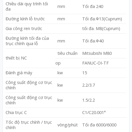
Chiều dài quy trình tối
mm
Tối đa 240
đa
Đường kính lỗ trước
mm
Tối đa.Φ13(Cuprum)
Gia công ren trước
tối đa. M8(Cuprum)
Đường kính tối đa của
mm
Tối đa.Φ40
trục chính qua lỗ
tiêu chuẩn
Mitsubishi M80
thiết bị NC
op
FANUC-OI-TF
Đánh giá máy
kw
15
Công suất động cơ trục
kw
2.2/3.7
chính
Công suất động cơ trục
kw
1.5/2.2
chính
Chia trục C
C1/C20.001°
Tốc độ trục chính / trục
vòng/phút
Tối đa 6000/6000
chính