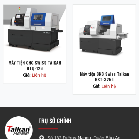
MÁY TIỆN CNC SWISS TAIKAN
HTQ-126
Máy tiện CNC Swiss Taikan
Giá:
Liên hệ
HST-325Ⅱ
Giá:
Liên hệ
TRỤ SỞ CHÍNH
Số 152 Đường Nanpu, Quận Bảo An,