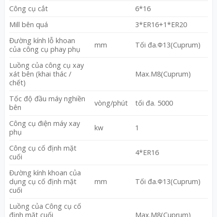
Công cụ cắt
6*16
Mill bên quá
3*ER16+1*ER20
Đường kính lỗ khoan
mm
Tối đa.Φ13(Cuprum)
của công cụ phay phụ
Luồng của công cụ xay
xát bên (khai thác /
Max.M8(Cuprum)
chết)
Tốc độ đầu máy nghiền
vòng/phút
tối đa. 5000
bên
Công cụ điện máy xay
kw
1
phụ
Công cụ cố định mặt
4*ER16
cuối
Đường kính khoan của
dụng cụ cố định mặt
mm
Tối đa.Φ13(Cuprum)
cuối
Luồng của Công cụ cố
định mặt cuối
Max.M8(Cuprum)