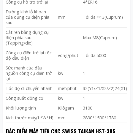
Công cụ hỗ trợ trở lại
4*ER16
Đường kính lỗ khoan
của dụng cụ điện phía
mm
Tối đa.Φ13(Cuprum)
sau
Cắt ren bằng dụng cụ
điện phía sau
Max.M8(Cuprum)
(Tapping/die)
Công cụ điện trở lại tốc
vòng/phút
Tối đa.5000
độ đầu điện
Sức mạnh của đầu
nguồn công cụ điện trở
kw
1
lại
Tốc độ di chuyển nhanh
mét/phút
32(Y1/Z1/X2/Z2)24(X1)
Công suất động cơ
kw
1
Khối lượng tịnh
Kilôgam
3100
Kích thước máy(L*W*H)
mm
2890*1500*1780
ĐẶC ĐIỂM MÁY TIỆN CNC SWISS TAIKAN HST-385