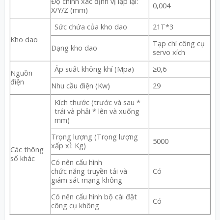
Độ chính xác định vị lặp lại:
0,004
X/Y/Z (mm)
Sức chứa của kho dao
21T*3
Kho dao
Tạp chí công cụ
Dạng kho dao
servo xích
Áp suất không khí (Mpa)
≥0,6
Nguồn
điện
Nhu cầu điện (Kw)
29
Kích thước (trước và sau *
trái và phải * lên và xuống
mm)
Trọng lượng (Trọng lượng
5000
xấp xỉ: Kg)
Các thông
số khác
Có nên cấu hình
chức năng truyền tải và
Có
giám sát mạng không
Có nên cấu hình bộ cài đặt
Có
công cụ không