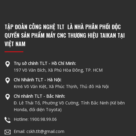
TẬP ĐOÀN CÔNG NGHỆ TLT LÀ NHÀ PHÂN PHỐI ĐỘC
QUYỀN SẢN PHẨM MÁY CNC THƯƠNG HIỆU TAIKAN TẠI
VIỆT NAM
Trụ sở chính TLT - Hồ Chí Minh:
197 Võ Văn Bích, Xã Phú Hòa Đông, TP. HCM
Chi Nhánh TLT - Hà Nội:
Km6 Võ Văn Kiệt, Xã Phúc Thịnh, Thủ đô Hà Nội
Chi nhánh TLT - Bắc Ninh:
Đ. Lê Thái Tổ, Phường Võ Cường, Tỉnh Bắc Ninh (Kế bên
Honda, đối diện Toyota)
Hotline: 1900.98.99.06
Email: cskh.tlt@gmail.com