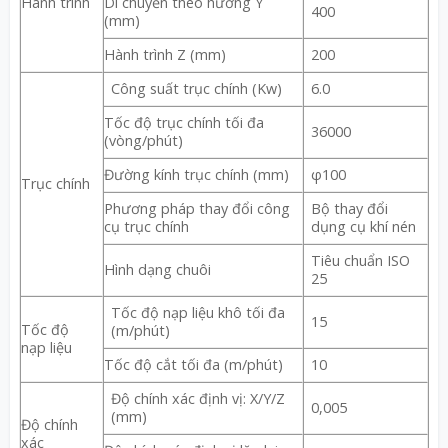
Hành trình
Di chuyển theo hướng Y
400
(mm)
Hành trình Z (mm)
200
Công suất trục chính (Kw)
6.0
Tốc độ trục chính tối đa
36000
(vòng/phút)
Đường kính trục chính (mm)
φ100
Trục chính
Phương pháp thay đổi công
Bộ thay đổi
cụ trục chính
dụng cụ khí nén
Tiêu chuẩn ISO
Hình dạng chuôi
25
Tốc độ nạp liệu khô tối đa
15
Tốc độ
(m/phút)
nạp liệu
Tốc độ cắt tối đa (m/phút)
10
Độ chính xác định vị: X/Y/Z
0,005
(mm)
Độ chính
xác