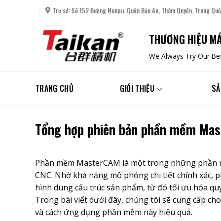
Skip
Trụ sở: Số 152 Đường Nanpu, Quận Bảo An, Thâm Quyến, Trung Quố
to
content
THƯƠNG HIỆU MÁ
We Always Try Our Bes
TRANG CHỦ
GIỚI THIỆU
SẢ
Tổng hợp phiên bản phần mềm Mas
Phần mềm MasterCAM
là một trong những phần m
CNC. Nhờ khả năng mô phỏng chi tiết chính xác, p
hình dung cấu trúc sản phẩm, từ đó tối ưu hóa quy 
Trong bài viết dưới đây, chúng tôi sẽ cung cấp cho
và cách ứng dụng phần mềm này hiệu quả.