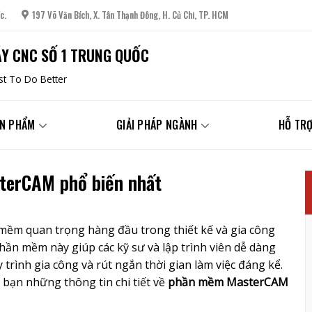
c.
197 Võ Văn Bích, X. Tân Thạnh Đông, H. Củ Chi, TP. HCM
Y CNC SỐ 1 TRUNG QUỐC
t To Do Better
N PHẨM
GIẢI PHÁP NGÀNH
HỖ TRỢ
terCAM phổ biến nhất
ềm quan trọng hàng đầu trong thiết kế và gia công
hần mềm này giúp các kỹ sư và lập trình viên dễ dàng
trình gia công và rút ngắn thời gian làm việc đáng kể.
 bạn những thông tin chi tiết về
phần mềm MasterCAM