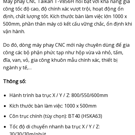
Máy phay CNC
Taikan T-V856H
nổi bật với khả năng gia
công tốc độ cao, độ chính xác vượt trội, hoạt động ổn
định, chất lượng tốt. Kích thước bàn làm việc lớn 1000 x
500mm, phần thân máy có kết cấu vững chắc, ổn định khi
vận hành.
Do đó, dòng máy phay CNC mới này chuyên dùng để gia
công các bộ phận phức tạp như hộp vừa và nhỏ, tấm,
đĩa, van, vỏ, gia công khuôn mẫu chính xác, thiết bị
ngành y tế,…
Thông số:
Hành trình ba trục X / Y / Z: 800/550/600mm
Kích thước bàn làm việc: 1000 x 500mm
Côn trục chính (tùy chọn): BT40 (HSKA63)
Tốc độ di chuyển nhanh ba trục X / Y / Z:
30/30/30m/phút