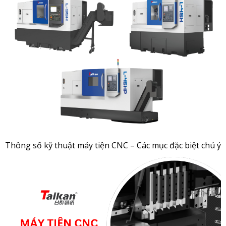
Thông số kỹ thuật máy tiện CNC – Các mục đặc biệt chú ý