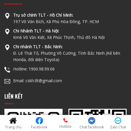
Trụ sở chính TLT - Hồ Chí Minh:
197 Võ Văn Bích, Xã Phú Hòa Đông, TP. HCM
Chi Nhánh TLT - Hà Nội:
Km6 Võ Văn Kiệt, Xã Phúc Thịnh, Thủ đô Hà Nội
Chi nhánh TLT - Bắc Ninh:
Đ. Lê Thái Tổ, Phường Võ Cường, Tỉnh Bắc Ninh (Kế bên
Honda, đối diện Toyota)
Hotline: 1900.98.99.06
Email: cskh.tlt@gmail.com
LIÊN KẾT
Hotline
Trang chủ
Facebook
Chat facebook
Zalo Chat