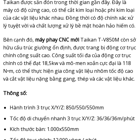
Taikan được săn đón trong thời gian gần đây. Đây là
máy
có độ cứng cao, có thể cắt kim loại hoặc phi kim loại
của các vật liệu khác nhau. Đồng thời có độ chính xác xử
lý tuyệt vời và chất lượng xử lý bề mặt hoàn hảo hiếm có.
Bên cạnh đó,
máy phay CNC mới
Taikan T-V850M còn sở
hữu cấu trúc giường ổn định, được trang bị động cơ trục
chính công suất cao. Công suất tối đa của động cơ trục
chính có thể đạt 18,5kw và mô-men xoắn cực đại là 118
N•m, có thể thực hiện gia công vật liệu nhôm tốc độ cao
và cắt vật liệu nặng bằng gang, thép và các vật liệu khác.
Thông số:
Hành trình 3 trục X/Y/Z: 850/550/550mm
Tốc độ di chuyển nhanh 3 trục X/Y/Z: 36/36/36m/phút
Kích thước bàn: 1.000x550mm
Tốc độ trục chính: 12.000 vòng / phút