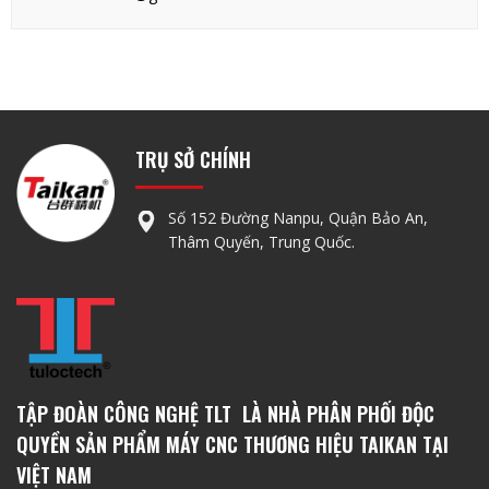
TRỤ SỞ CHÍNH
Số 152 Đường Nanpu, Quận Bảo An,
Thâm Quyến, Trung Quốc.
TẬP ĐOÀN CÔNG NGHỆ TLT LÀ NHÀ PHÂN PHỐI ĐỘC
QUYỀN SẢN PHẨM MÁY CNC THƯƠNG HIỆU TAIKAN TẠI
VIỆT NAM