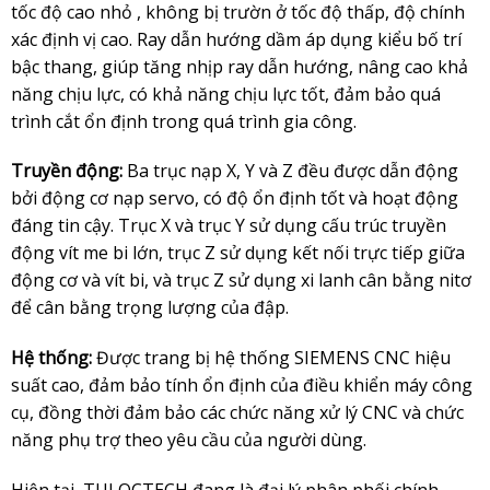
tốc độ cao nhỏ , không bị trườn ở tốc độ thấp, độ chính
xác định vị cao. Ray dẫn hướng dầm áp dụng kiểu bố trí
bậc thang, giúp tăng nhịp ray dẫn hướng, nâng cao khả
năng chịu lực, có khả năng chịu lực tốt, đảm bảo quá
trình cắt ổn định trong quá trình gia công.
Truyền động:
Ba trục nạp X, Y và Z đều được dẫn động
bởi động cơ nạp servo, có độ ổn định tốt và hoạt động
đáng tin cậy. Trục X và trục Y sử dụng cấu trúc truyền
động vít me bi lớn, trục Z sử dụng kết nối trực tiếp giữa
động cơ và vít bi, và trục Z sử dụng xi lanh cân bằng nitơ
để cân bằng trọng lượng của đập.
Hệ thống:
Được trang bị hệ thống SIEMENS CNC hiệu
suất cao, đảm bảo tính ổn định của điều khiển máy công
cụ, đồng thời đảm bảo các chức năng xử lý CNC và chức
năng phụ trợ theo yêu cầu của người dùng.
Hiện tại,
TULOCTECH
đang là đại lý phân phối chính