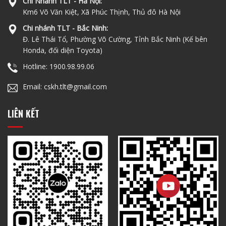
Chi Nhánh TLT - Hà Nội:
Km6 Võ Văn Kiệt, Xã Phúc Thịnh, Thủ đô Hà Nội
Chi nhánh TLT - Bắc Ninh:
Đ. Lê Thái Tổ, Phường Võ Cường, Tỉnh Bắc Ninh (Kế bên
Honda, đối diện Toyota)
Hotline: 1900.98.99.06
Email: cskh.tlt@gmail.com
LIÊN KẾT