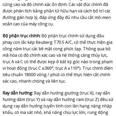
cứng cao và độ chính xác ổn định. Các vật đúc chính đã
được phân tích bằng phần tử hữu hạn và cách bố trí các
đường gân hợp lý, đáp ứng đầy đủ nhu cầu cắt mô-men
xoắn cao của máy công cụ.
Bộ phận trục chính:
Bộ phận trục chính sử dụng đầu
phay con lắc kép Keuberg T70.5 A/C, có thể thực hiện gia
công năm trục các bề mặt cong phức tạp. Thông qua bộ
mã hóa có độ chính xác cao và hệ thống căng thủy lực,
trục A và C có thể được kẹp ở bất kỳ góc nào trong phạm
vi hoạt động (trục C ±360°, trục A ±110°). Trục chính điện
tiêu chuẩn 18000 vòng / phút có thể thực hiện cắt chính
xác cao, nhanh chóng và liên tục.
Ray dẫn hướng:
Ray dẫn hướng giường (trục X), ray dẫn
hướng dầm (trục Y) và ray dẫn hướng ram (trục Z) đều sử
dụng ray dẫn hướng tuyến tính con lăn hạng nặng nhập
khẩu, có ma sát nhỏ, khả năng chịu lực lớn, rung động