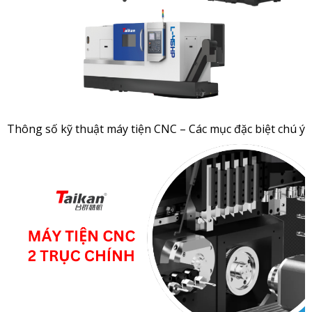
Thông số kỹ thuật máy tiện CNC – Các mục đặc biệt chú ý