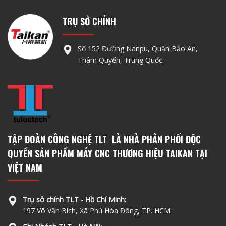
TRỤ SỞ CHÍNH
Số 152 Đường Nanpu, Quận Bảo An,
Thâm Quyến, Trung Quốc.
TẬP ĐOÀN CÔNG NGHỆ TLT LÀ NHÀ PHÂN PHỐI ĐỘC
QUYỀN SẢN PHẨM MÁY CNC THƯƠNG HIỆU TAIKAN TẠI
VIỆT NAM
Trụ sở chính TLT - Hồ Chí Minh:
197 Võ Văn Bích, Xã Phú Hòa Đông, TP. HCM