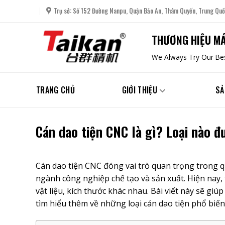
Skip
Trụ sở: Số 152 Đường Nanpu, Quận Bảo An, Thâm Quyến, Trung Quố
to
content
THƯƠNG HIỆU MÁ
We Always Try Our Bes
TRANG CHỦ
GIỚI THIỆU
SẢ
Cán dao tiện CNC là gì? Loại nào đ
Cán dao tiện CNC
đóng vai trò quan trọng trong quá
ngành công nghiệp chế tạo và sản xuất. Hiện nay, 
vật liệu, kích thước khác nhau. Bài viết này sẽ giú
tìm hiểu thêm về những loại cán dao tiện phổ biế