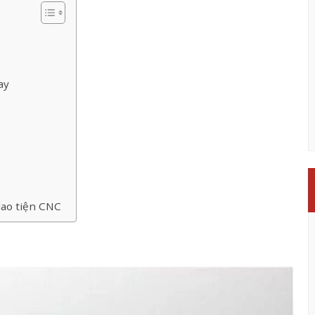
ay
dao tiện CNC