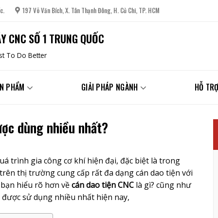
c.
197 Võ Văn Bích, X. Tân Thạnh Đông, H. Củ Chi, TP. HCM
Y CNC SỐ 1 TRUNG QUỐC
t To Do Better
N PHẨM
GIẢI PHÁP NGÀNH
HỖ TRỢ
ược dùng nhiều nhất?
 trình gia công cơ khí hiện đại, đặc biệt là trong
trên thị trường cung cấp rất đa dạng cán dao tiện với
p bạn hiểu rõ hơn về
cán dao tiện CNC
là gì? cũng như
n được sử dụng nhiều nhất hiện nay,