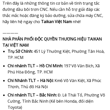
Trên đây là những thông tin cơ bản về tình trạng tắc
đường dầu bôi trơn CNC. Nếu cần hỗ trợ giải đáp các
thắc mắc hoặc đăng ký bảo dưỡng, sửa chữa máy CNC,
hãy liên hệ ngay cho
Taikan Việt Nam
nhé!
————
NHÀ PHÂN PHỐI ĐỘC QUYỀN THƯƠNG HIỆU TAIKAN
TẠI VIỆT NAM
Trụ Sở Chính:
451 Lý Thường Kiệt, Phường Tân Hoà,
TP. HCM
Chi nhánh TLT – Hồ Chí Minh:
197 Võ Văn Bích, Xã
Phú Hòa Đông, TP. HCM
Chi Nhánh TLT – Hà Nội:
Km6 Võ Văn Kiệt, Xã Phúc
Thịnh, Thủ đô Hà Nội
Chi nhánh TLT – Bắc Ninh:
Đ. Lê Thái Tổ, Phường Võ
Cường, Tỉnh Bắc Ninh (Kế bên Honda, đối diện
Toyota)