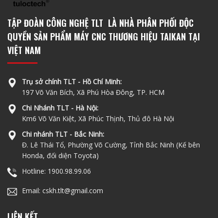
TẬP ĐOÀN CÔNG NGHỆ TLT LÀ NHÀ PHÂN PHỐI ĐỘC
QUYỀN SẢN PHẨM MÁY CNC THƯƠNG HIỆU TAIKAN TẠI
VIỆT NAM
Trụ sở chính TLT - Hồ Chí Minh:
197 Võ Văn Bích, Xã Phú Hòa Đông, TP. HCM
Chi Nhánh TLT - Hà Nội:
Km6 Võ Văn Kiệt, Xã Phúc Thịnh, Thủ đô Hà Nội
Chi nhánh TLT - Bắc Ninh:
Đ. Lê Thái Tổ, Phường Võ Cường, Tỉnh Bắc Ninh (Kế bên
Honda, đối diện Toyota)
Hotline: 1900.98.99.06
Email: cskh.tlt@gmail.com
LIÊN KẾT