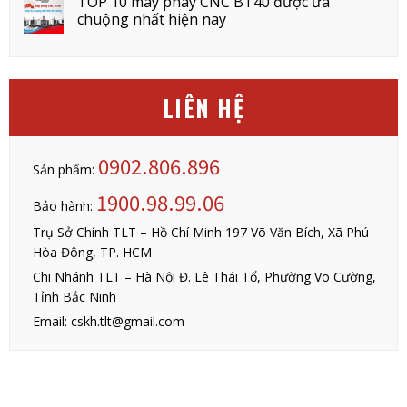
TOP 10 máy phay CNC BT40 được ưa
chuộng nhất hiện nay
LIÊN HỆ
0902.806.896
Sản phẩm:
1900.98.99.06
Bảo hành:
Trụ Sở Chính TLT – Hồ Chí Minh 197 Võ Văn Bích, Xã Phú
Hòa Đông, TP. HCM
Chi Nhánh TLT – Hà Nội Đ. Lê Thái Tổ, Phường Võ Cường,
Tỉnh Bắc Ninh
Email: cskh.tlt@gmail.com