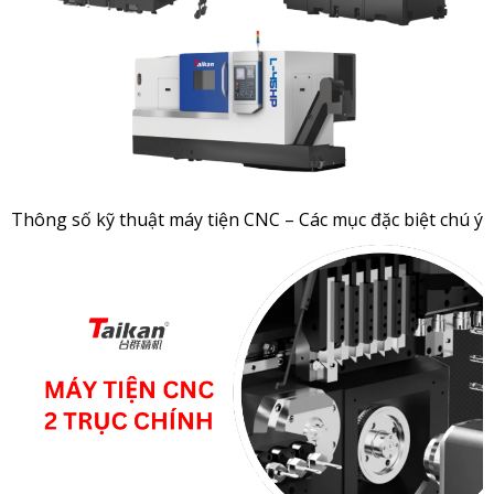
Thông số kỹ thuật máy tiện CNC – Các mục đặc biệt chú ý