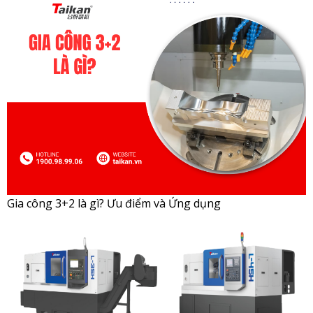
Gia công 3+2 là gì? Ưu điểm và Ứng dụng