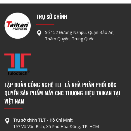
TRỤ SỞ CHÍNH
Số 152 Đường Nanpu, Quận Bảo An,
Thâm Quyến, Trung Quốc.
TẬP ĐOÀN CÔNG NGHỆ TLT LÀ NHÀ PHÂN PHỐI ĐỘC
QUYỀN SẢN PHẨM MÁY CNC THƯƠNG HIỆU TAIKAN TẠI
VIỆT NAM
Trụ sở chính TLT - Hồ Chí Minh:
197 Võ Văn Bích, Xã Phú Hòa Đông, TP. HCM