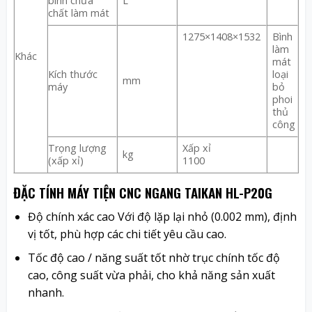
bình chứa
L
chất làm mát
1275×1408×1532
Bình
làm
Khác
mát
Kích thước
loại
mm
máy
bỏ
phoi
thủ
công
Trọng lượng
Xấp xỉ
kg
(xấp xỉ)
1100
ĐẶC TÍNH MÁY TIỆN CNC NGANG TAIKAN HL-P20G
Độ chính xác cao Với độ lặp lại nhỏ (0.002 mm), định
vị tốt, phù hợp các chi tiết yêu cầu cao.
Tốc độ cao / năng suất tốt nhờ trục chính tốc độ
cao, công suất vừa phải, cho khả năng sản xuất
nhanh.