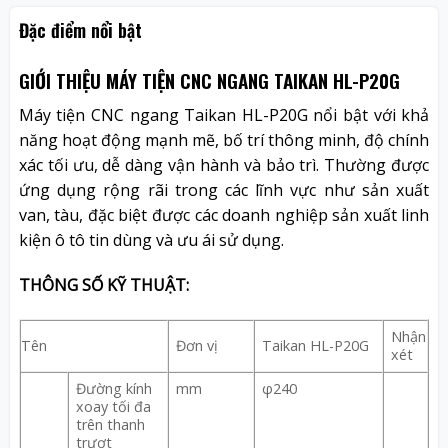
Đặc điểm nổi bật
GIỚI THIỆU MÁY TIỆN CNC NGANG TAIKAN HL-P20G
Máy tiện CNC ngang Taikan HL-P20G
nổi bật với khả
năng hoạt động mạnh mẽ, bố trí thông minh, độ chính
xác tối ưu, dễ dàng vận hành và bảo trì. Thường được
ứng dụng rộng rãi trong các lĩnh vực như sản xuất
van, tàu, đặc biệt được các doanh nghiệp sản xuất linh
kiện ô tô tin dùng và ưu ái sử dụng.
THÔNG SỐ KỸ THUẬT:
Nhận
Tên
Đơn vị
Taikan HL-P20G
xét
Đường kính
mm
φ240
xoay tối đa
trên thanh
trượt