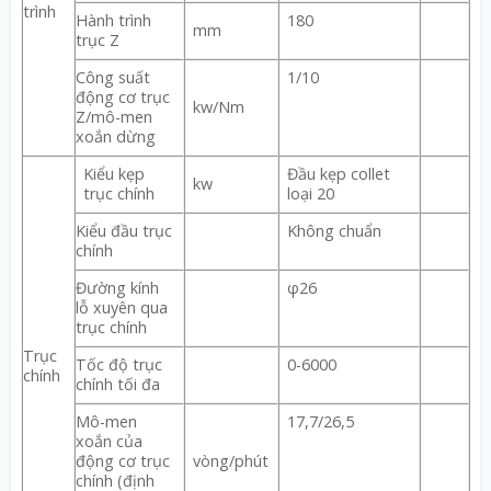
trình
Hành trình
180
mm
trục Z
Công suất
1/10
động cơ trục
kw/Nm
Z/mô-men
xoắn dừng
Kiểu kẹp
Đầu kẹp collet
kw
trục chính
loại 20
Kiểu đầu trục
Không chuẩn
chính
Đường kính
φ26
lỗ xuyên qua
trục chính
Trục
Tốc độ trục
0-6000
chính
chính tối đa
Mô-men
17,7/26,5
xoắn của
động cơ trục
vòng/phút
chính (định