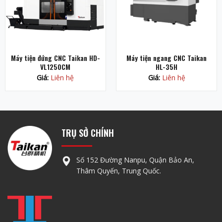
Máy tiện đứng CNC Taikan HD-
Máy tiện ngang CNC Taikan
VL1250CM
HL-35H
Giá:
Liên hệ
Giá:
Liên hệ
TRỤ SỞ CHÍNH
Số 152 Đường Nanpu, Quận Bảo An,
Thâm Quyến, Trung Quốc.