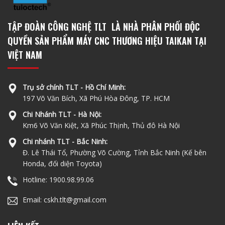
TẬP ĐOÀN CÔNG NGHỆ TLT LÀ NHÀ PHÂN PHỐI ĐỘC
QUYỀN SẢN PHẨM MÁY CNC THƯƠNG HIỆU TAIKAN TẠI
VIỆT NAM
Trụ sở chính TLT - Hồ Chí Minh:
197 Võ Văn Bích, Xã Phú Hòa Đông, TP. HCM
Chi Nhánh TLT - Hà Nội:
Km6 Võ Văn Kiệt, Xã Phúc Thịnh, Thủ đô Hà Nội
Chi nhánh TLT - Bắc Ninh:
Đ. Lê Thái Tổ, Phường Võ Cường, Tỉnh Bắc Ninh (Kế bên
Honda, đối diện Toyota)
Hotline: 1900.98.99.06
Email: cskh.tlt@gmail.com