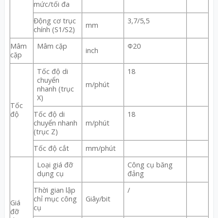
mức/tối đa
Động cơ trục
3,7/5,5
mm
chính (S1/S2)
Mâm
Mâm cặp
Φ20
inch
cặp
Tốc độ di
18
chuyển
m/phút
nhanh (trục
X)
Tốc
độ
Tốc độ di
18
chuyển nhanh
m/phút
(trục Z)
Tốc độ cắt
mm/phút
Loại giá đỡ
Công cụ băng
dụng cụ
đảng
Thời gian lập
/
chỉ mục công
Giây/bit
Giá
cụ
đỡ