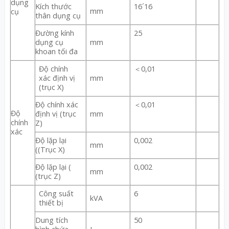
dụng
Kích thước
16´16
mm
cụ
thân dụng cụ
Đường kính
25
dụng cụ
mm
khoan tối đa
Độ chính
＜0,01
xác định vị
mm
(trục X)
Độ chính xác
＜0,01
Độ
định vị (trục
mm
chính
Z)
xác
Độ lặp lại
0,002
mm
((Trục X)
Độ lặp lại (
0,002
mm
(trục Z)
Công suất
6
kVA
thiết bị
Dung tích
50