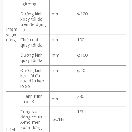
giường
Đường kính
mm
Φ120
xoay tối đa
trên đế dụng
Phạm
cụ
vi gia
công
Chiều dài
mm
100
quay tối đa
Đường kính
mm
φ100
quay tối đa
Đường kính
mm
φ20
kẹp tối đa
của đầu kẹp
lò xo
Hành trình
280
mm
trục X
Công suất
1/3.2
động cơ trục
kw/Nm
X/mô-men
xoắn dừng
Hành