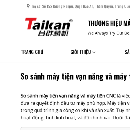
Skip
Trụ sở: Số 152 Đường Nanpu, Quận Bảo An, Thâm Quyến, Trung Quố
to
content
THƯƠNG HIỆU MÁ
We Always Try Our Bes
TRANG CHỦ
GIỚI THIỆU
SẢ
So sánh máy tiện vạn năng và máy t
So sánh máy tiện vạn năng và máy tiện CNC
là việ
đưa ra quyết định đầu tư máy phù hợp. Máy tiện 
trong quá trình gia công cơ khí và sản xuất. Tuy 
hoạt động, tính linh hoạt, và độ chính xác. Dưới đây