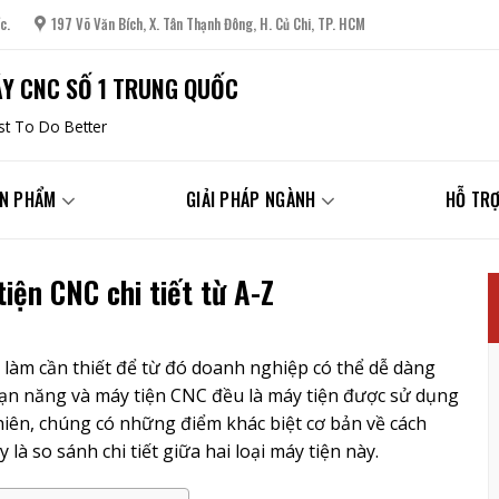
c.
197 Võ Văn Bích, X. Tân Thạnh Đông, H. Củ Chi, TP. HCM
Y CNC SỐ 1 TRUNG QUỐC
t To Do Better
N PHẨM
GIẢI PHÁP NGÀNH
HỖ TRỢ
iện CNC chi tiết từ A-Z
c làm cần thiết để từ đó doanh nghiệp có thể dễ dàng
vạn năng và máy tiện CNC đều là máy tiện được sử dụng
nhiên, chúng có những điểm khác biệt cơ bản về cách
 là so sánh chi tiết giữa hai loại máy tiện này.