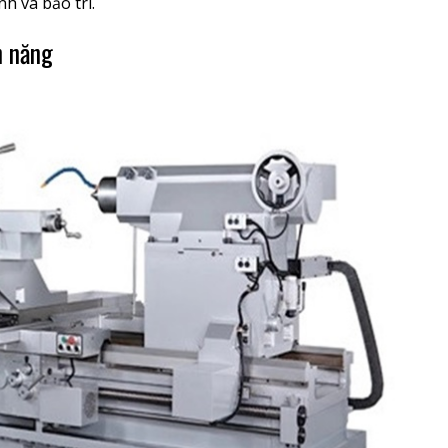
h và bảo trì.
n năng