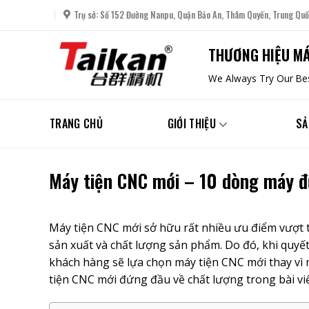
Skip
Trụ sở: Số 152 Đường Nanpu, Quận Bảo An, Thâm Quyến, Trung Quố
to
content
THƯƠNG HIỆU MÁ
We Always Try Our Bes
TRANG CHỦ
GIỚI THIỆU
SẢ
Máy tiện CNC mới – 10 dòng máy đ
Máy tiện CNC mới
sở hữu rất nhiều ưu điểm vượt 
sản xuất và chất lượng sản phẩm. Do đó, khi quyết
khách hàng sẽ lựa chọn máy tiện CNC mới thay vì 
tiện CNC mới đứng đầu về chất lượng trong bài viế