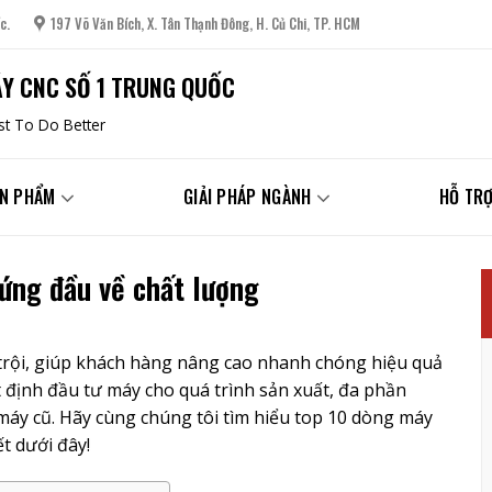
c.
197 Võ Văn Bích, X. Tân Thạnh Đông, H. Củ Chi, TP. HCM
Y CNC SỐ 1 TRUNG QUỐC
t To Do Better
N PHẨM
GIẢI PHÁP NGÀNH
HỖ TRỢ
ứng đầu về chất lượng
trội, giúp khách hàng nâng cao nhanh chóng hiệu quả
 định đầu tư máy cho quá trình sản xuất, đa phần
máy cũ. Hãy cùng chúng tôi tìm hiểu top 10 dòng máy
t dưới đây!